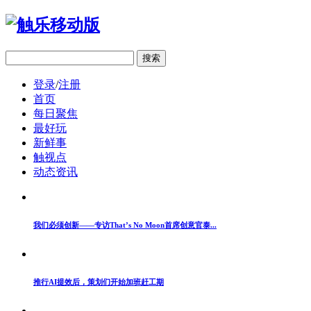
移动版
登录
/
注册
首页
每日聚焦
最好玩
新鲜事
触视点
动态资讯
我们必须创新——专访That’s No Moon首席创意官泰...
推行AI提效后，策划们开始加班赶工期