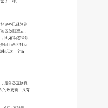
出世了一样。
，好评率已经降到
但评论区放眼望去，
，比如“动态音轨
，是因为画面抖动
只能玩这一个游
戏，服务器直接瘫
次的热更新，只有
。首日5万销量，