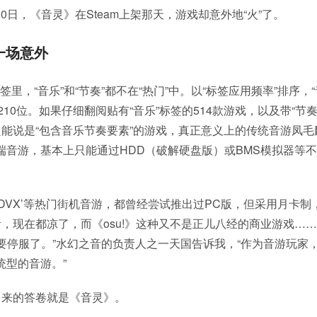
月20日，《音灵》在Steam上架那天，游戏却意外地“火”了。
一场意外
标签里，“音乐”和“节奏”都不在“热门”中。以“标签应用频率”排序，“
210位。如果仔细翻阅贴有“音乐”标签的514款游戏，以及带“节奏
能说是“包含音乐节奏要素”的游戏，真正意义上的传统音游凤毛
端音游，基本上只能通过HDD（破解硬盘版）或BMS模拟器等
X’‘SDVX’等热门街机音游，都曾经尝试推出过PC版，但采用月卡制
，现在都凉了，而《osu!》这种又不是正儿八经的商业游戏…
要停服了。”水幻之音的负责人之一天国告诉我，“作为音游玩家
统型的音游。”
出来的答卷就是《音灵》。