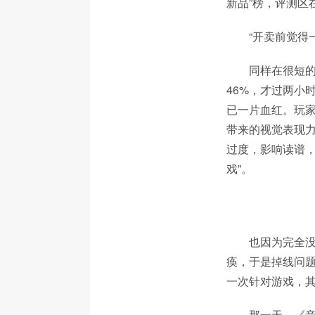
新品”榜，评测区
“开卖前觉得
同样在很短
46%，才过两小
已一片血红。玩家
带来的视觉表现力
过度，影响读谱，
戏”。
也因为完全
痪，于是掉线问
一次针对游戏，
那一天，《音