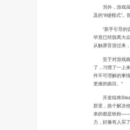
另外，游戏虽
及的“8键模式”
“新手引导的
毕竟已经脱离大
从触屏音游过来，
至于对游戏曲
了，习惯了一上
件不可理解的事
更难的曲目。”
开发组将St
群里，挨个解决
来的都是铁粉——
力，好像有人买了