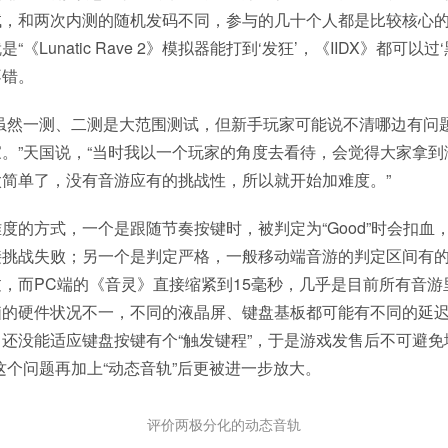
试，和两次内测的随机发码不同，参与的几十个人都是比较核心
《Lunatic Rave 2》模拟器能打到‘发狂’，《IIDX》都可以过
不错。
，虽然一测、二测是大范围测试，但新手玩家可能说不清哪边有问
。”天国说，“当时我以一个玩家的角度去看待，会觉得大家拿到
简单了，没有音游应有的挑战性，所以就开始加难度。”
度的方式，一个是跟随节奏按键时，被判定为“Good”时会扣血
接挑战失败；另一个是判定严格，一般移动端音游的判定区间有
，而PC端的《音灵》直接缩紧到15毫秒，几乎是目前所有音游
脑的硬件状况不一，不同的液晶屏、键盘基板都可能有不同的延
还没能适应键盘按键有个“触发键程”，于是游戏发售后不可避免
这个问题再加上“动态音轨”后更被进一步放大。
评价两极分化的动态音轨