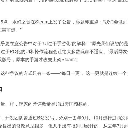
5点，水幻之音在Steam上发了公告，标题即重点：“我们会做到
完美前进。”
乎更在意公告中对于“UI过于手游化”的解释：“原先我们设想的
过于PC化的UI和操作流程会让绝大多数玩家不适应。”最后网
没版号，原本的手游才改去上架Steam”。
这些争议的方式只有一条——“每日一更”。这一更就是连续一
由
销量一样，玩家的差评数量是超出天国预想的。
，开发团队曾通过B站发码，分别于去年9月、10月进行过两次
家提出的修改意见很多，但几乎没有批判UI设计的。从去年7月