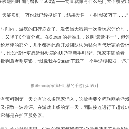
在极短的时间内增长至500篇——简直就像有什么热门大作横空
一天能卖到一万份就已经挺好了，结果发售一小时就破万了……”
的时间内，游戏的口碑崩盘了。发售当天我第一次看玩家评价时
时，又降了3个百分点。在Steam的标准里，这叫“褒贬不一”，
给差评的部分，几乎都是此前开发团队认为贴合当代玩家的设计
”，比如“设计更靠近移动端的UI乃至新手引导”。玩家不满前者
批判后者则更狠，“就像我在Steam下载了一个手游模拟器，还
被Steam玩家疯狂吐槽的手游化UI设计
没有预料到第一天会有这么多玩家涌入，这款需要全程联网的游
题又招致一波差评。在游戏上线的第一天，团队接连进行了超过5
其它都是在扩容服务器。
灵》的成就列表里，99%的玩家都解锁了“总觉得哪里不对”成就