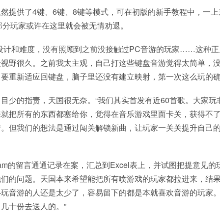
然提供了4键、6键、8键等模式，可在初版的新手教程中，一
。部分玩家或许在这里就会被无情劝退。
设计和难度，没有照顾到之前没接触过PC音游的玩家……这种
众视野很久。之前我太主观，自己打这些键盘音游觉得太简单，
要重新适应回键盘，脑子里还没有建立映射，第一次这么玩的确
目少的指责，天国很无奈。“我们其实首发有近60首歌。大家玩
来就把所有的东西都塞给你，觉得在音乐游戏里面卡关，获得不
情。但我们的想法是通过闯关解锁新曲，让玩家一关关提升自己
eam的留言通通记录在案，汇总到Excel表上，并试图把提意见的
他们的问题。天国本来希望能把所有喷游戏的玩家都拉进来，结
玩音游的人还是太少了，容易留下的都是本就喜欢音游的玩家。
几十份去送人的。”