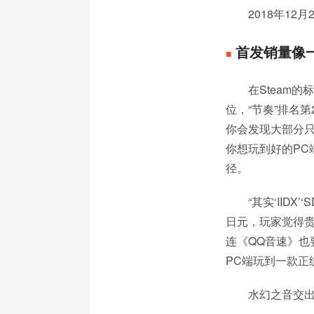
2018年12
首发销量像
■
在Steam的
位，“节奏”排名第
你会发现大部分只
你想玩到好的PC
径。
“其实‘IID
日元，玩家觉得贵
连《QQ音速》也
PC端玩到一款正
水幻之音交