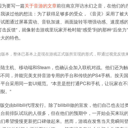
我因为要写一篇
关于音游的文章
前往南京拜访水幻之音，在他们的
我谈过他的想法：为了获得足够多的受众，­《音灵》采用了被
并试图通过屏幕震动、音轨加速、画面旋转等增强动感、速度感
打击反馈”，就像射击游戏里玩家开枪时能“感受”到的那种“后坐力
最大的特色。
到的版本，整体已基本上是现在游戏正式版所呈现的形式，即通过视觉反馈来
陆主机、移动端和Steam，也确认会加入联机对战。他们还为
不同，并能完美支持音游专用的手台和传统的PS4手柄。按天
平台采用同一套UI规范。“本意是想打通PC和手机，让玩家在
裂。”
版交由bilibili代理发行。除了bilibili做的宣发，他们自己也去过
展台前排队试玩的人很多，但在他们的预期中，一开始会买来玩
们希望慢慢更新把口碑做起来。然而，游戏在发售当天竟瞬间登顶S