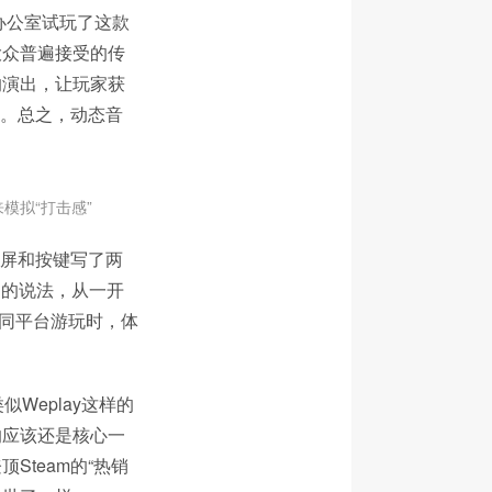
办公室试玩了这款
大众普遍接受的传
的演出，让玩家获
”。总之，动态音
模拟“打击感”
触屏和按键写了两
国的说法，从一开
不同平台游玩时，体
类似Weplay这样的
的应该还是核心一
team的“热销