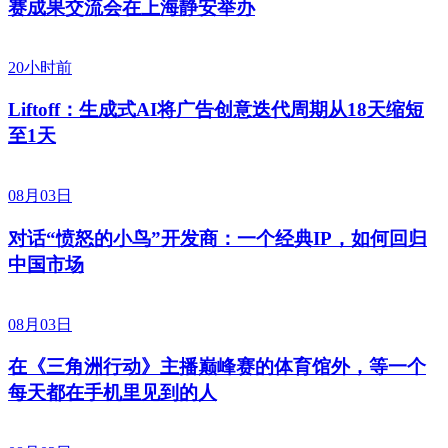
赛成果交流会在上海静安举办
20小时前
Liftoff：生成式AI将广告创意迭代周期从18天缩短
至1天
08月03日
对话“愤怒的小鸟”开发商：一个经典IP，如何回归
中国市场
08月03日
在《三角洲行动》主播巅峰赛的体育馆外，等一个
每天都在手机里见到的人