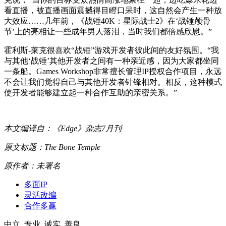
看直播，被直播画面震撼得目瞪口呆时，这自然会产生一种放
大效应……几年前，《战锤40K：星际战士2》在‘战锤颅骨
节’上的亮相让一些成年男人落泪，当时我们都倍感欣慰。”
霍利斯-莱克很喜欢“战锤”游戏开发者彼此间的友好氛围。“我
与其他‘战锤’其他开发者之间有一种亲近感，因为大家都坐同
一条船。Games Workshop非常擅长管理IP授权合作项目，永远
不会让我们觉得自己与其他开发者针锋相对。相反，这种模式
使开发者能够建立起一种合作互助的亲密关系。”
本文编译自：《Edge》杂志7月刊
原文标题：The Bone Temple
原作者：未署名
多面IP
灵活改编
合作多赢
中立 专业 诚实 善良