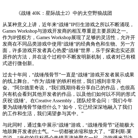
《战锤 40K：星际战士2》中的太空野狼战团
从某种意义上讲，近年来“战锤”IP衍生游戏之所以不断涌现，
Games Workshop与游戏开发商的相互尊重是主要原因之一。
作为IP授权方，Games Workshop展现了足够的灵活性，允许开
发商在不同品类游戏中使用“战锤”的经典角色和生物。另一方
面，许多游戏开发者真心热爱“战锤”世界，乐于探索忠实还原
原作的方法，并在这个过程中不断发明新机制，或者对已有模
式进行微创新。
过去十年间，“战锤颅骨节”一直是“战锤”游戏开发者展示成果
的线上舞台。“作为‘战锤’的铁杆粉丝，我们感到非常兴
奋。”阿尔德里奇说，“我们既期待着分享自己的作品，也很高
兴有机会看到其他开发者的作品，以及他们如何以不同的形式
庆祝‘战锤’。在Creative Assembly，团队经常会问：‘我们今年
要为战锤颅骨节做些什么？’如今，它已经深深地融入了我们
的工作和生活，我们渴望参与其中。”
与此同时，通过集中展示“战锤”游戏，“战锤颅骨节”还能极大
地鼓舞开发者的士气。“一切都被浓缩和放大了。”霍利斯-莱
克说，“当你的目标受众热情高涨地聚在一起，边吃爆米花边