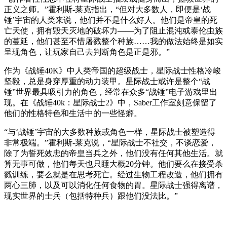
正义之师。”霍利斯-莱克指出，“但对大多数人，即便是‘战
锤’宇宙的人类来说，他们并不是什么好人。他们是帝皇的死
亡天使，拥有毁天灭地的破坏力——为了阻止混沌或泰伦虫族
的蔓延，他们甚至不惜屠戮整个种族……我的做法始终是如实
呈现角色，让玩家自己去判断角色是正是邪。”
作为《战锤40K》中人类帝国的超级战士，星际战士性格冷峻
坚毅，总是身穿厚重的动力装甲。星际战士或许是整个“战
锤”世界最具吸引力的角色，经常在众多“战锤”电子游戏里出
现。在《战锤40k：星际战士2》中，Saber工作室刻意保留了
他们的性格特色和生活中的一些怪癖。
“与‘战锤’宇宙的大多数种族或角色一样，星际战士被塑造得
非常极端。”霍利斯-莱克说，“星际战士不社交，不谈恋爱，
除了为誓死效忠的帝皇当兵之外，他们没有任何其他生活。就
算无事可做，他们每天也只睡大概20分钟。他们要么在接受杀
戮训练，要么就是在思考死亡。经过生物工程改造，他们拥有
两心三肺，以及可以消化任何食物的胃。星际战士强得离谱，
现实世界的士兵（包括特种兵）跟他们没法比。”