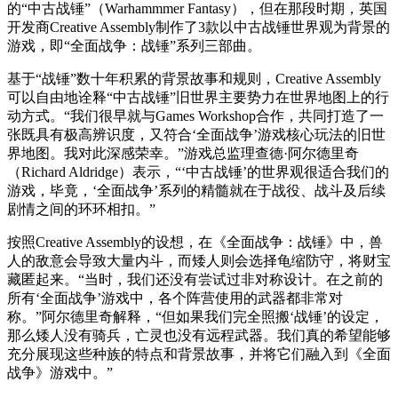
的“中古战锤”（Warhammmer Fantasy），但在那段时期，英国
开发商Creative Assembly制作了3款以中古战锤世界观为背景的
游戏，即“全面战争：战锤”系列三部曲。
基于“战锤”数十年积累的背景故事和规则，Creative Assembly
可以自由地诠释“中古战锤”旧世界主要势力在世界地图上的行
动方式。“我们很早就与Games Workshop合作，共同打造了一
张既具有极高辨识度，又符合‘全面战争’游戏核心玩法的旧世
界地图。我对此深感荣幸。”游戏总监理查德·阿尔德里奇
（Richard Aldridge）表示，“‘中古战锤’的世界观很适合我们的
游戏，毕竟，‘全面战争’系列的精髓就在于战役、战斗及后续
剧情之间的环环相扣。”
按照Creative Assembly的设想，在《全面战争：战锤》中，兽
人的敌意会导致大量内斗，而矮人则会选择龟缩防守，将财宝
藏匿起来。“当时，我们还没有尝试过非对称设计。在之前的
所有‘全面战争’游戏中，各个阵营使用的武器都非常对
称。”阿尔德里奇解释，“但如果我们完全照搬‘战锤’的设定，
那么矮人没有骑兵，亡灵也没有远程武器。我们真的希望能够
充分展现这些种族的特点和背景故事，并将它们融入到《全面
战争》游戏中。”