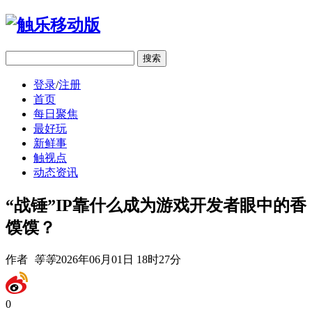
移动版
登录
/
注册
首页
每日聚焦
最好玩
新鲜事
触视点
动态资讯
“战锤”IP靠什么成为游戏开发者眼中的香
馍馍？
作者
等等
2026年06月01日 18时27分
0