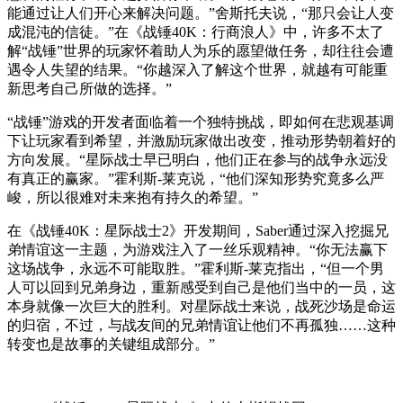
能通过让人们开心来解决问题。”舍斯托夫说，“那只会让人变
成混沌的信徒。”在《战锤40K：行商浪人》中，许多不太了
解“战锤”世界的玩家怀着助人为乐的愿望做任务，却往往会遭
遇令人失望的结果。“你越深入了解这个世界，就越有可能重
新思考自己所做的选择。”
“战锤”游戏的开发者面临着一个独特挑战，即如何在悲观基调
下让玩家看到希望，并激励玩家做出改变，推动形势朝着好的
方向发展。“星际战士早已明白，他们正在参与的战争永远没
有真正的赢家。”霍利斯-莱克说，“他们深知形势究竟多么严
峻，所以很难对未来抱有持久的希望。”
在《战锤40K：星际战士2》开发期间，Saber通过深入挖掘兄
弟情谊这一主题，为游戏注入了一丝乐观精神。“你无法赢下
这场战争，永远不可能取胜。”霍利斯-莱克指出，“但一个男
人可以回到兄弟身边，重新感受到自己是他们当中的一员，这
本身就像一次巨大的胜利。对星际战士来说，战死沙场是命运
的归宿，不过，与战友间的兄弟情谊让他们不再孤独……这种
转变也是故事的关键组成部分。”