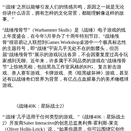
“‘战锤’之所以能够引发人们的情感共鸣，原因之一就是无论
你讲什么语言，拥有怎样的文化背景，都能理解像这样的故
事。”
“战锤颅骨节”（Warhammer Skulls）是《战锤》电子游戏的线
上年度盛会，在今年5月举办了十周年特别节目。“战锤颅
骨”很容易让人联想到Games Workshop桌游中一个极具标志性
的主题符号，即“战锤”宇宙几乎无处不在的骷髅头，但历
届“战锤颅骨节”展示的游戏玩法各异，不会因重复度过高令玩
家感到无聊。近年来，许多属于不同品类的游戏在“战锤颅骨
节”上惊艳亮相，包括黑岛工作室风格的RPG、复古射击游
戏、兽人赛车游戏、卡牌游戏、类《暗黑破坏神》游戏，甚至
还有以战锤奇幻世界为背景，有亿点点血腥暴力的美术橄榄球
游戏。
《战锤40K：星际战士2》
“‘战锤’几乎适用于任何类型的游戏。”《战锤40K：星际战士
2》开发商Saber Interactive的创意总监奥利弗·霍利斯-莱克
（Oliver Hollis-Leick）说，“如果你愿意，你可以围绕它创作