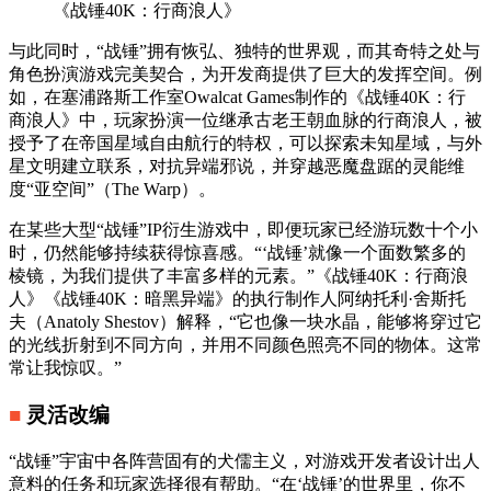
《战锤40K：行商浪人》
与此同时，“战锤”拥有恢弘、独特的世界观，而其奇特之处与
角色扮演游戏完美契合，为开发商提供了巨大的发挥空间。例
如，在塞浦路斯工作室Owalcat Games制作的《战锤40K：行
商浪人》中，玩家扮演一位继承古老王朝血脉的行商浪人，被
授予了在帝国星域自由航行的特权，可以探索未知星域，与外
星文明建立联系，对抗异端邪说，并穿越恶魔盘踞的灵能维
度“亚空间”（The Warp）。
在某些大型“战锤”IP衍生游戏中，即便玩家已经游玩数十个小
时，仍然能够持续获得惊喜感。“‘战锤’就像一个面数繁多的
棱镜，为我们提供了丰富多样的元素。”《战锤40K：行商浪
人》《战锤40K：暗黑异端》的执行制作人阿纳托利·舍斯托
夫（Anatoly Shestov）解释，“它也像一块水晶，能够将穿过它
的光线折射到不同方向，并用不同颜色照亮不同的物体。这常
常让我惊叹。”
■
灵活改编
“战锤”宇宙中各阵营固有的犬儒主义，对游戏开发者设计出人
意料的任务和玩家选择很有帮助。“在‘战锤’的世界里，你不