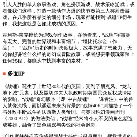
引人入胜的单人叙事游戏、角色扮演游戏、战术策略游戏，或
者像我们这样，打造一款动作火爆的快节奏第三人称射击游
戏。在几乎所有品类的细分市场，玩家都能找到‘战锤’IP衍生
作，我想这就是它如此成功的原因。”
霍利斯-莱克擅长为游戏创作故事，在他看来，“战锤”宇宙拥
有宏大、完善的世界观和丰富细节，“堪比托尔金（作
品）”。“‘战锤’历史的时间跨度极大，故事充满了想象力，无
论你想讲述什么样的奇幻或冒险故事，或者想要带领玩家踏上
任何旅程，都能从中找到丰富的素材。”
■
多面IP
《战锤》诞生于上世纪80年代的英国，受到了朋克风、“龙与
地下城”元素，以及撒切尔夫人执政时期英国民众反权威情绪
的影响。“战锤”奇幻版本（即“中古战锤”——译者注）中的兽
人就像流氓，而以遥远未来为背景的“战锤40K”则描绘了一个
与外敌不断战斗的法西斯人类帝国。与英国科幻漫画周刊
《2000 AD》的做法类似，“战锤”经常将令人不安的角色塑造
成英雄，融合了黑色幽默与尖锐的社会讽刺。
“创作者往往忍不住将星际战士描绘成挺身而出，拯救世界的