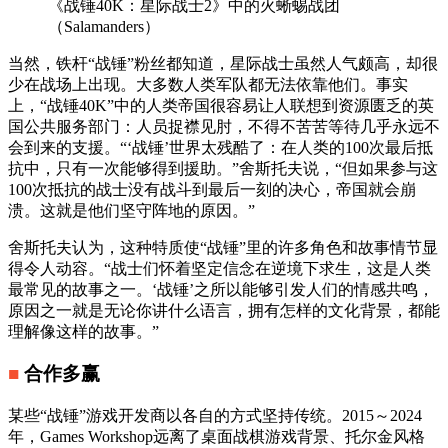
《战锤40K：星际战士2》中的火蜥蜴战团
（Salamanders）
当然，铁杆“战锤”粉丝都知道，星际战士虽然人气颇高，却很
少在战场上出现。大多数人类军队都无法依靠他们。事实
上，“战锤40K”中的人类帝国很容易让人联想到资源匮乏的英
国公共服务部门：人员捉襟见肘，不得不苦苦等待几乎永远不
会到来的支援。“‘战锤’世界太残酷了：在人类的100次最后抵
抗中，只有一次能够得到援助。”舍斯托夫说，“但如果参与这
100次抵抗的战士没有战斗到最后一刻的决心，帝国就会崩
溃。这就是他们坚守阵地的原因。”
舍斯托夫认为，这种特质使“战锤”里的许多角色和故事情节显
得令人动容。“战士们怀着坚定信念在逆境下求生，这是人类
最常见的故事之一。‘战锤’之所以能够引发人们的情感共鸣，
原因之一就是无论你讲什么语言，拥有怎样的文化背景，都能
理解像这样的故事。”
■
合作多赢
某些“战锤”游戏开发商以各自的方式坚持传统。2015～2024
年，Games Workshop远离了桌面战棋游戏背景、托尔金风格