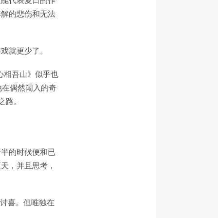
排解的悲伤和无法
游戏就更少了。
：心相吾山》似乎也
他在偶然闯入的奇
之路。
一半的时候便和已
夏天，并且思考，
不讨喜。但唯独在