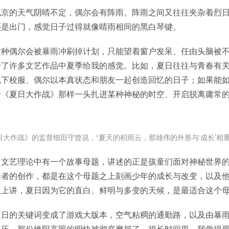
北京的天气阴晴不定，偶尔会有阵雨。阵雨之间又往往夹杂着烈
还是出门，感觉日子过得就像晴雨相间的黑白琴键。
这种偶尔会被暴雨冲刷掉计划，只能望着窗户发呆、任由头脑被
合了许多文艺作品中夏季给我的感觉。比如，夏日往往与青春有
脱下校服、偶尔以本真状态和朋友一起创造回忆的日子；如果能
者《夏日大作战》那样一头扎进某种神秘的时空、开启脱离庸常
日大作战》的监督细田守曾说，“夏天的积雨云，那雄伟的外形与‘成长’相重
文艺理论中有一个故事母题，讲述的正是孩童们面对神秘世界的
来者的创作，都是在这个母题之上刻画少年的成长与改变，以及
义上讲，夏日因为它的直白、鲜明与多变的天候，是最适合这个
夏日的关键词变成了游戏大版本，空气粘稠的通勤路，以及由暴
气压。那份艳阳高照的明快被彻底磨损了。很长时间里，我觉得