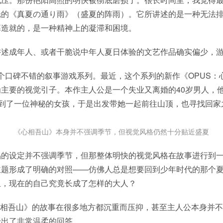
光的《真夏の通り雨》（盛夏的阵雨）。它所讲述的是一种无法
幕造就的，是一种精神上的凝滞和困境。
讲述成年人、或者干脆说中年人夏日体验的文艺作品确实偏少，
是一个口碑不错的叙事游戏系列。最近，这个系列的新作《OPUS
主要的视觉引子。本作主人公是一个失业又离婚的40岁男人，
遇到了一位神秘的女孩，于是出发带她一起前往山顶，也寻找回家
《心相吾山》本身并不强调季节，但视觉风格仍然十分贴近盛夏
品的设定并不强调季节，但那整体明快的视觉风格在故事进行到
主题形成了明确的对照——仿佛人总是想要回到少年时代的那个
里，现在的自己究竟长成了怎样的大人？
心相吾山》的故事在很多地方都沉重而压抑，甚至主人公本身并
给出了非常温柔的回答。