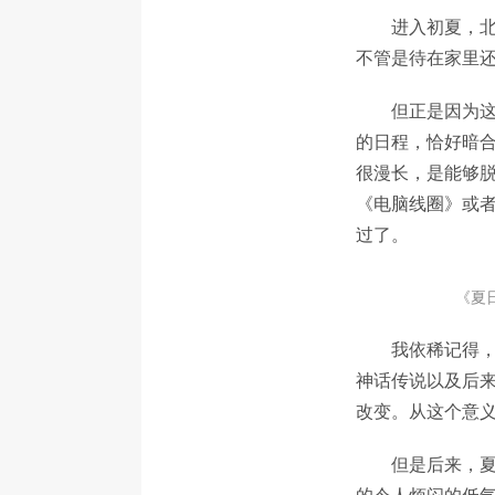
进入初夏，
不管是待在家里
但正是因为
的日程，恰好暗
很漫长，是能够
《电脑线圈》或
过了。
《夏
我依稀记得，
神话传说以及后
改变。从这个意
但是后来，
的令人烦闷的低