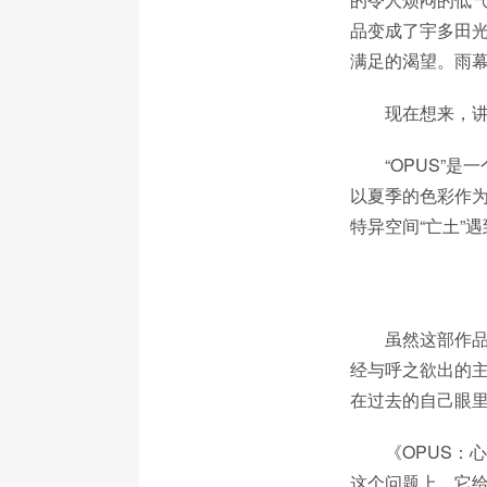
品变成了宇多田
满足的渴望。雨
现在想来，
“OPUS”
以夏季的色彩作为
特异空间“亡土”
虽然这部作
经与呼之欲出的
在过去的自己眼
《OPUS：
这个问题上，它