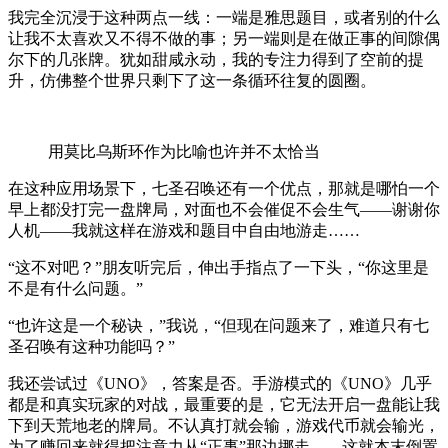
我完全沉浸于这种两点一线：一端是雅思题目，或者别的什么
让我不太喜欢又不得不做的事；另一端则是在做正事的间隙偶
尔下的几张牌。犹如甜咸永动，我的专注力得到了空前的提
升，仿佛整个世界只剩下了这一条循环往复的圆圈。
用莫比乌斯环作为比喻也许并不太恰当
在这种应用场景下，七圣召唤还有一个优点，那就是哪怕一个
早上都没打完一盘牌局，对面也不会催促不会生气——谢谢你
人机——我就这样在游戏和题目中自由地游走……
“这不对吧？”朋友听完后，伸出手指点了一下头，“你这里是
不是有什么问题。”
“也许这是一个秘诀，”我说，“但现在问题来了，难道只有七
圣召唤有这种功能吗？”
我还尝试过《UNO》，答案是否。手游模式的《UNO》几乎
都是和真实玩家的对战，最重要的是，它无法开启一盘能让我
下到天荒地老的牌局。不认真打就会输，游戏代币就会输光，
为了赚回来就得把注意力从“正事”那边挪走——这就本末倒置