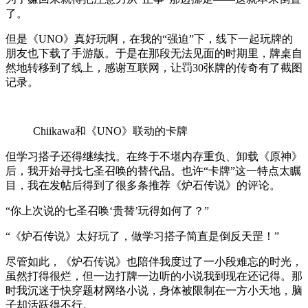
了。
但是《UNO》真好玩啊，在我的“强迫”下，线下一起玩牌的
朋友也下载了手游版。于是在那段无法见面的时期里，牌桌自
然地转移到了线上，感谢互联网，让罚30张牌的传奇有了截图
记录。
Chiikawa和《UNO》联动的卡牌
但学习搭子还得继续找。在终于不堪内存重负、卸载《原神》
后，我开始寻找七圣召唤的替代品。也许“卡牌”这一特点太瞩
目，我在发帖后得到了很多条推荐《炉石传说》的评论。
“你上次说的七圣召唤‘贵替’玩得如何了？”
“《炉石传说》太好玩了，做学习搭子简直是倒反天罡！”
尽管如此，《炉石传说》也陪伴我度过了一小段难忘的时光，
虽然打得很烂，但一边打牌一边听的小说我到现在还记得。那
时我沉迷于快穿题材网络小说，身体被限制在一方小天地，脑
子却活跃得不行。