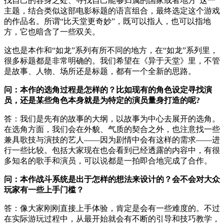
找自己的容身之处、寻找自己能够归属的国家或者地方”这一
主题，结合类似这部电影标题的语言组合，最终选定这个游戏
的作品名。所谓“比天堂更奇妙”，既可以指人，也可以指地
方，它也暗含了一些双关。
这也是本作和“如龙”系列有所不同的地方，在“如龙”系列里，
很多标题都是非常明确的。我们希望在《异于天堂》里，不管
是故事、人物、场所还是标题，都有一个全新的思路。
问：本作的选角过程是怎样的？比如现有的角色设定寻找演
员，还是某些角色本身就是为特定的演员量身打造的呢?
答：我们是先有的故事的大纲，以故事为中心去展开的选角。
在选角方面，我们会在外貌、气质的契合之外，也注意找一些
兼具歌技与演技的艺人——因为剧情中会有这样的需求——进
行一些比较。包括大家现在也会看到已经透露的内容中，有很
多知名的歌手和演员，可以说都是一拍即合地完成了合作。
问：本作战斗系统是出于怎样的想法来设计的？会不会对大众
玩家有一些上手门槛？
答：像大家刚刚直接上手体验，肯定是会有一些难度的。不过
在实际游玩过程中，从最开始就会有不断的引导和技巧教学，