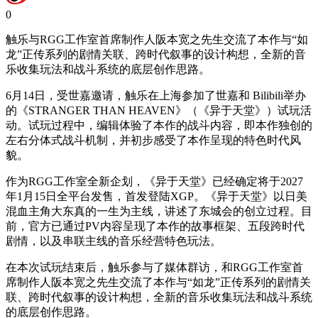
0
触乐与RGG工作室首席制作人阪本宽之先生交流了本作与“如
龙”正传系列的剧情关联、跨时代叙事的设计构想，全新的音
乐收集玩法和战斗系统的底层创作思路。
6月14日，受世嘉邀请，触乐在上海参加了世嘉和 Bilibili举办
的《STRANGER THAN HEAVEN》（《异于天堂》）试玩活
动。试玩过程中，编辑体验了本作的战斗内容，即本作独创的
左右分体式战斗机制，并初步感受了本作呈现的特色时代风
貌。
作为RGG工作室全新企划，《异于天堂》已经确定将于2027
年1月15日全平台发售，首发登陆XGP。《异于天堂》以日美
混血主角大东真的一生为主线，讲述了东城会的创立过程。目
前，官方已通过PV内容呈现了本作的故事框架、五段跨时代
剧情，以及串联主线的音乐经营特色玩法。
在本次试玩结束后，触乐参与了媒体群访，和RGG工作室首
席制作人阪本宽之先生交流了本作与“如龙”正传系列的剧情关
联、跨时代叙事的设计构想，全新的音乐收集玩法和战斗系统
的底层创作思路。