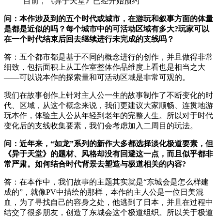
目前，《异于天堂》已经开始预约
问：本作涉及到的五个时代或城市，在游玩和叙事方面的体量
是都是近似的吗？每个城市中的可活动区域有多大?玩家可以
在一个时代结束后回去继续进行未完成的支线吗？
答：五个都市都是基于不同的概念进行的创作，并且做得非常
细致，包括面积上从工作室整体作品维度上看也是相当之大
——可以说本作的探索量和可活动区域是非常可观的。
我们在故事创作上针对主人公一生的故事制作了不断变化的时
代、区域，从这个概念来说，我们更建议大家顺畅、连贯地游
玩本作，体验主人公从年轻到老年的完整人生。所以对于时代
变化后的支线收集要素，我们会考虑加入二周目的玩法。
问：近年来，“如龙”系列的新作大多都选择淡化极道要素，但
《异于天堂》的题材、风格却没有回避这一点，而且似乎都非
常严肃。如何结合时代背景去塑造与极道相关的内容?
答：在本作中，我们故事的主题其实就是“东城会是怎么样建
成的”，就像PV中描绘的那样，本作的主人公是一位日美混
血，为了寻找自己的容身之处，他逃到了日本，并且在过程中
结交了很多朋友，创造了东城会这个极道组织。所以关于极道