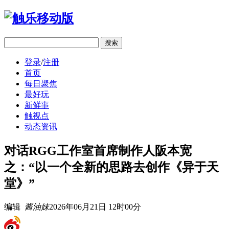
移动版
登录
/
注册
首页
每日聚焦
最好玩
新鲜事
触视点
动态资讯
对话RGG工作室首席制作人阪本宽
之：“以一个全新的思路去创作《异于天
堂》”
编辑
酱油妹
2026年06月21日 12时00分