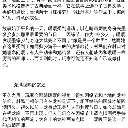
美术风格选择了古典绘画一样，它在叙事上选中了古典文学，
再确切点说，更倾向于《红楼梦》《牡丹亭》等作品中，偏向
写意、诗意的表达。
故事始于平凡的一天。暖暖受到邀请，以点睛画师的身份去墨
缘乡参加那里最重要的节日——因缘节。作为“外乡人”，暖暖
发现墨缘乡与奇迹大陆完全不同，“像是另一个世界”，然而她
在这里受到了如同归乡游子一般的热情款待：村民们在村口对
她嘘寒问暖，有人主动来和她结缘，还有人想成为和暖暖一样
厉害的画师……而直到此时，玩家可能还不知道自己该做什
么。
充满隐喻的叙述
不久之后，玩家会跟随暖暖的视角，得知因缘节和本地的龙神
信仰。村民们相信只有在龙神见证下，相互缔结的因缘才能圆
满恒久。很久以前，龙身曾现身与人们共度节日，如今却隐居
在栖龙峰，不再出现，但人们仍会在因缘节上请点睛画师手持
代代相传的画笔，为台上的龙神画卷点睛——暖暖正是这一届
的点睛画师。