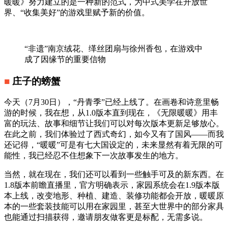
暖暖》努力建立的是一种新的范式，为中式美学在开放世
界、“收集美好”的游戏里赋予新的价值。
“非遗”南京绒花、缂丝团扇与徐州香包，在游戏中
成了因缘节的重要信物
■
庄子的螃蟹
今天（7月30日），“丹青季”已经上线了。在画卷和诗意里畅
游的时候，我在想，从1.0版本直到现在，《无限暖暖》用丰
富的玩法、故事和细节让我们可以对每次版本更新足够放心。
在此之前，我们体验过了西式奇幻，如今又有了国风——而我
还记得，“暖暖”可是有七大国设定的，未来显然有着无限的可
能性，我已经忍不住想象下一次故事发生的地方。
当然，就在现在，我们还可以看到一些触手可及的新东西。在
1.8版本前瞻直播里，官方明确表示，家园系统会在1.9版本版
本上线，改变地形、种植、建造、装修功能都会开放，暖暖原
本的一些套装技能可以用在家园里，甚至大世界中的部分家具
也能通过扫描获得，邀请朋友做客更是标配，无需多说。