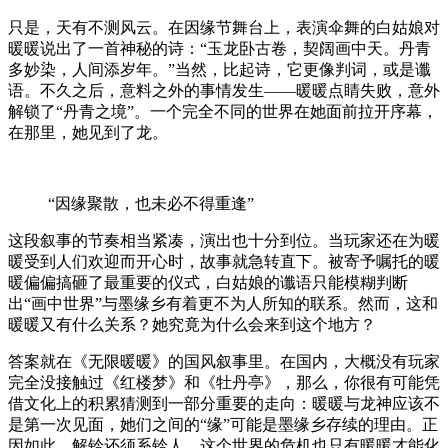
只是，天有不测风云。在因缘节舞台上，表演伞舞的白姑娘对
暖暖说出了一首神秘的诗：“玉龙卧古卷，契阔画中天。丹青
多妙染，人间添岁年。”当然，比起诗，它更像判词，或是谶
语。不久之后，意料之外的事情发生——暖暖点睛失败，意外
解锁了“丹青之境”。一个完全不同的世界在她面前拉开序幕，
在那里，她见到了龙。
“因缘聚散，也未必不得重逢”
这段叙事的节奏相当紧凑，演出也十分到位。当玩家还在为暖
暖受到人们欢迎而开心时，故事就急转直下。被寄予嘱托的暖
暖偏偏搞砸了最重要的仪式，白姑娘的谶语只能模糊判断
出“画中世界”与墨缘乡有着更不为人所知的联系。然而，这和
暖暖又有什么关系？她究竟为什么会来到这个地方？
答案就在《无限暖暖》的国风叙事里。在国内，大概没有玩家
完全没接触过《红楼梦》和《牡丹亭》，那么，你很有可能凭
借文化上的积累猜测到一部分重要的走向：暖暖与龙神应该不
是第一次见面，她们之间的“缘”可能是墨缘乡存续的理由。正
因如此，解铃还须系铃人，这个世界的危机也只有暖暖才能化