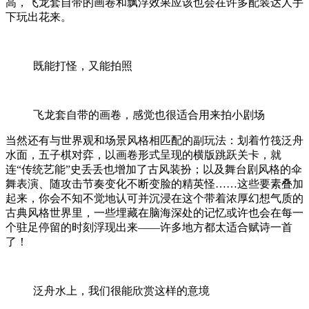
高，飞龙套自带的画卷和飘浮效果应该也会在许多配装达人手
下玩出花来。
既能打怪，又能拍照
飞龙套自带的画卷，感觉也很适合用来拍小剧场
当然还有与世界观和场景风格相匹配的副玩法：划着竹筏泛舟
水面，五子棋对弈，以画卷形式呈现的横版跳跃关卡，就
连“传统艺能”史丢丢也增加了古风装扮；以及舞台剧风格的伞
舞表演、随攻击节奏变化不断变脸的精英怪……这些要素叠加
起来，你会不知不觉地认可并沉浸在这个带着浓厚幻想气质的
古典风格世界里，一些埋藏在脑海深处的记忆或许也会在每一
个驻足停留的时刻浮现出来——许多地方都太适合赋诗一首
了！
泛舟水上，我们很能欣赏这样的意境