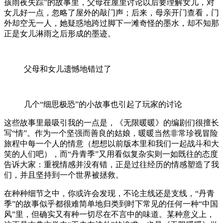
孩雨夜失踪”的故事里，父母在屋里讨论以后要理解女儿，对
女儿好一点，忽略了屋外的敲门声；后来，母亲开门查看，门
外却空无一人，她疑惑地跨过脚下一滩奇怪的墨水，却不知那
正是女儿淋雨之后形成的墨迹。
父母和女儿遗憾地错过了
几个“细思极恐”的小故事也引起了玩家的讨论
这些故事里最吸引我的一点是，《无限暖暖》的编剧们很擅长
写“情”。作为一个坚强而善良的姑娘，暖暖当然非常珍视冒险
旅程中每一个人的情意（想想以前版本里和我们一起战斗和大
笑的人们吧），而“丹青季”又用看似复杂实则一如既往的态度
告诉大家：重视情感并没有错，正是过往经历的情感塑造了我
们，并且坚持到一个世界被拯救。
在种种细节之中，你或许会发现，不论主线还是支线，“丹青
季”的故事似乎都很难简单地归类到时下常见的任何一种“中国
风”里，但确实又有种一切尽在不言中的味道。某种意义上，