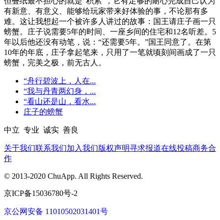
但叠纸最不担心的就是“积累”，它有足够的耐心完成自己认为
有新意、有意义、能够给玩家带来好体验的事，不论那有多
难。这让我想起一个被许多人讲过的故事：国王请庄子画一只
螃蟹。庄子说需要5年的时间、一座乡间的住宅和12名听差。5
年以后他还没有动笔，说：“还需要5年。”国王同意了。在第
10年的年底，庄子拿起笔来，只用了一笔就顷刻间画成了一只
螃蟹，完美之极，前无古人。
“舟行碧波上，人在...
“我与丹青两幻身，...
“看山还是山，看水...
庄子的螃蟹
中立 专业 诚实 善良
关于我们
联系我们
加入我们
版权声明
寻求报道
在线投稿
商务合
作
© 2013-2020 ChuApp. All Rights Reserved.
京ICP备15036780号-2
京公网安备 11010502031401号