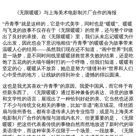
《无限暖暖》与上海美术电影制片厂合作的海报
“丹青季”就是这样的，它是中式美学，同时也是“暖暖”。暖暖
与飞龙的故事不仅存在于《无限暖暖》的世界，还与整个IP做
出了良好的承接。在《无限暖暖》里，我们从未忘记暖暖为什
么出发，因此也会下意识地相信“丹青季”的暖暖会为故事带来
温暖人心的结局——虽然我们现在还不知道，“画中世界”到底
是一场梦，是不同时间线里暖暖拯救世界失败的结果，还是吃
饱了五花肉的大喵午睡时打的一个呼噜，但我们知道，暖暖有
坚定的心，暖暖从不放弃，她总是努力“缝缝补补”世界和人们
心中受伤的地方，让残缺的得到补全，遗憾的得以圆满。
这也是我尤其喜欢“丹青季”的原因。我爱中国风，而它终于有
些新东西了。《无限暖暖》通过形神兼备的表达、诗意的故事
和文学性的语言，展现出了一种恰到好处的美。它当然也还原
了不少与传统文化相关的事物，比如“非遗”南京绒花、缂丝团
扇与徐州香包，都有非遗传承人的专业指导；或是与上海美术
电影制片厂合作的海报与游戏内名片。但更重要的是，《无限
暖暖》把这些代表着传统的事物自然而然地放进了新时代的审
美语境中，而这种审美不仅限于一个场景、一段故事。《无限