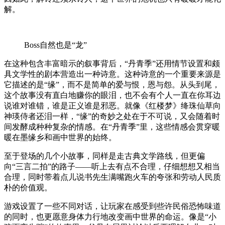
解。
Boss自然也是“龙”
在这种包含丰富暗示的叙事背后，“丹青季”还用情节设置和颇
具文学性的剧本营造出一种诗意。这种诗意的一个重要来源是
它描述的是“缘”，而不是简单的爱与恨，恩与怨。从头到尾，
这个故事没有直白地赚你的眼泪，也不会有个人一直在你耳边
说谁对谁错，谁是正义谁是邪恶。就像《红楼梦》绛珠仙草向
神瑛侍者还泪一样，“缘”的奇妙之处在于不可说，又会随着时
间发酵成种种复杂的情感。在“丹青季”里，这些情感会贯穿暖
暖在墨缘乡和画中世界的始终。
至于登场的几个小故事，同样是走古典文学路线，但更偏
向“三言二拍”的路子——听上去有点不合理，仔细想想又相当
合理，同时带着点儿说书先生满嘴跑火车的夸张和劳动人民质
朴的价值观。
游戏设置了一些不同对话，让玩家在感受到些许民俗恐怖味道
的同时，也更愿意身体力行地改变画中世界的命运。像是“小