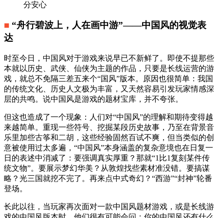
分安心
■
“舟行碧波上，人在画中游”——中国风的视觉表
达
时至今日，中国风对于游戏来说早已不新鲜了。即使不提那些
本就以历史、武侠、仙侠为主题的作品，只要是长线运营的游
戏，就总不免隔三差五来个“国风”版本。原因也很简单：我国
的传统文化、历史人文极为丰富，又天然容易引发玩家情感深
层的共鸣。说中国风是游戏的题材宝库，并不夸张。
但这也造成了一个现象：人们对“中国风”的理解和期待变得越
来越简单。重现一些符号、挖掘某段历史故事，乃至在背景音
乐里加些古筝和二胡，这些经验固然百试不爽，但当类似的创
意被使用过太多遍，“中国风”本身涵盖的复杂意境也在日复一
日的表述中消减了：要强调真实厚重？那就“1比1复刻某件传
统文物”。要展示梦幻华美？从敦煌找些素材准没错。要搞谋
略？光三国就挖不完了。再来点中式奇幻？“西游”“封神”轮番
登场。
长此以往，当玩家再次面对一款中国风题材游戏，或是长线游
戏的中国风版本时，他们很有可能会问：你的中国风还有什么