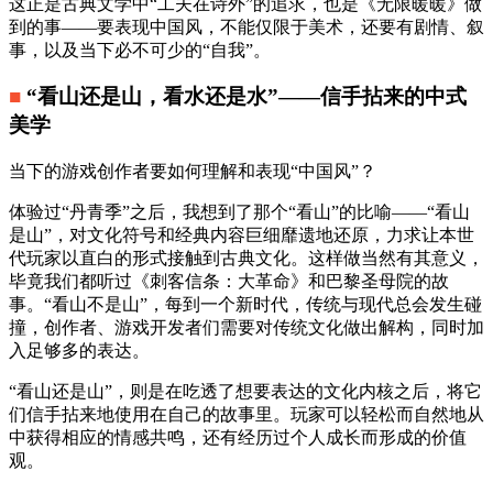
这正是古典文学中“工夫在诗外”的追求，也是《无限暖暖》做
到的事——要表现中国风，不能仅限于美术，还要有剧情、叙
事，以及当下必不可少的“自我”。
■
“看山还是山，看水还是水”——信手拈来的中式
美学
当下的游戏创作者要如何理解和表现“中国风”？
体验过“丹青季”之后，我想到了那个“看山”的比喻——“看山
是山”，对文化符号和经典内容巨细靡遗地还原，力求让本世
代玩家以直白的形式接触到古典文化。这样做当然有其意义，
毕竟我们都听过《刺客信条：大革命》和巴黎圣母院的故
事。“看山不是山”，每到一个新时代，传统与现代总会发生碰
撞，创作者、游戏开发者们需要对传统文化做出解构，同时加
入足够多的表达。
“看山还是山”，则是在吃透了想要表达的文化内核之后，将它
们信手拈来地使用在自己的故事里。玩家可以轻松而自然地从
中获得相应的情感共鸣，还有经历过个人成长而形成的价值
观。