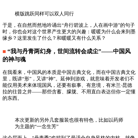
横版跳跃同样可以双人同行
于是，在自然而然地吟诵出“舟行碧波上，人在画中游”的句子
时，你也会对这个世界产生更大的兴趣：暖暖为什么会来到墨
缘乡？这里发生了什么？和暖暖又有什么关系？
■
“我与丹青两幻身，世间流转会成尘”——中国风
的神与魂
在我看来，中国风的本质是中国古典文化，而在中国古典文化
里，既讲“形”，又讲“神”。延伸到游戏，就意味着开发者们不
能仅用美术来体现国风，还要有叙事、有意境，有米兰·昆德
拉的往昔之井——那些含蓄、朦胧、不用直白表达但你一定懂
的东西。
本次更新的另外几套服装也很有特色，比如以药师
为主题的“一念生芳”
这个层面上，“丹青季”也找到了最适合自身风格的内核。就像