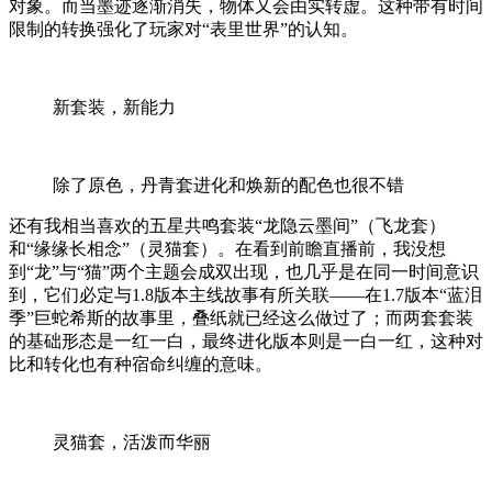
对象。而当墨迹逐渐消失，物体又会由实转虚。这种带有时间
限制的转换强化了玩家对“表里世界”的认知。
新套装，新能力
除了原色，丹青套进化和焕新的配色也很不错
还有我相当喜欢的五星共鸣套装“龙隐云墨间”（飞龙套）
和“缘缘长相念”（灵猫套）。在看到前瞻直播前，我没想
到“龙”与“猫”两个主题会成双出现，也几乎是在同一时间意识
到，它们必定与1.8版本主线故事有所关联——在1.7版本“蓝泪
季”巨蛇希斯的故事里，叠纸就已经这么做过了；而两套套装
的基础形态是一红一白，最终进化版本则是一白一红，这种对
比和转化也有种宿命纠缠的意味。
灵猫套，活泼而华丽