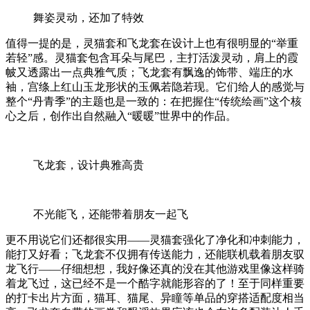
舞姿灵动，还加了特效
值得一提的是，灵猫套和飞龙套在设计上也有很明显的“举重
若轻”感。灵猫套包含耳朵与尾巴，主打活泼灵动，肩上的霞
帔又透露出一点典雅气质；飞龙套有飘逸的饰带、端庄的水
袖，宫绦上红山玉龙形状的玉佩若隐若现。它们给人的感觉与
整个“丹青季”的主题也是一致的：在把握住“传统绘画”这个核
心之后，创作出自然融入“暖暖”世界中的作品。
飞龙套，设计典雅高贵
不光能飞，还能带着朋友一起飞
更不用说它们还都很实用——灵猫套强化了净化和冲刺能力，
能打又好看；飞龙套不仅拥有传送能力，还能联机载着朋友驭
龙飞行——仔细想想，我好像还真的没在其他游戏里像这样骑
着龙飞过，这已经不是一个酷字就能形容的了！至于同样重要
的打卡出片方面，猫耳、猫尾、异瞳等单品的穿搭适配度相当