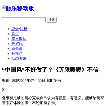
移动版
登录
/
注册
首页
每日聚焦
最好玩
新鲜事
触视点
动态资讯
“中国风”不好做了？《无限暖暖》不信
编辑
陈静
2025年07月30日 19时54分
0
叠纸有足够的耐心完成自己认为有新意、有意义、能够给玩家
带来好体验的事，不论那有多难。