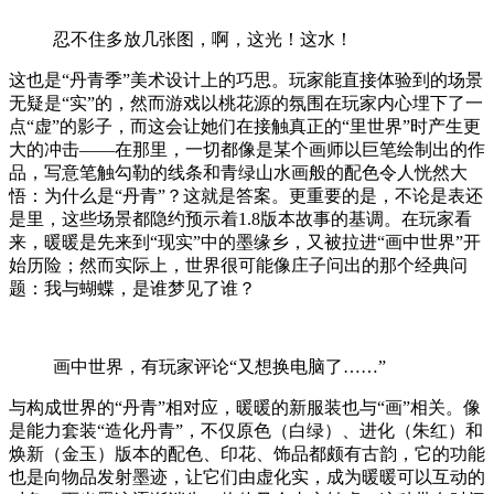
忍不住多放几张图，啊，这光！这水！
这也是“丹青季”美术设计上的巧思。玩家能直接体验到的场景
无疑是“实”的，然而游戏以桃花源的氛围在玩家内心埋下了一
点“虚”的影子，而这会让她们在接触真正的“里世界”时产生更
大的冲击——在那里，一切都像是某个画师以巨笔绘制出的作
品，写意笔触勾勒的线条和青绿山水画般的配色令人恍然大
悟：为什么是“丹青”？这就是答案。更重要的是，不论是表还
是里，这些场景都隐约预示着1.8版本故事的基调。在玩家看
来，暖暖是先来到“现实”中的墨缘乡，又被拉进“画中世界”开
始历险；然而实际上，世界很可能像庄子问出的那个经典问
题：我与蝴蝶，是谁梦见了谁？
画中世界，有玩家评论“又想换电脑了……”
与构成世界的“丹青”相对应，暖暖的新服装也与“画”相关。像
是能力套装“造化丹青”，不仅原色（白绿）、进化（朱红）和
焕新（金玉）版本的配色、印花、饰品都颇有古韵，它的功能
也是向物品发射墨迹，让它们由虚化实，成为暖暖可以互动的