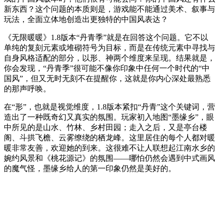
新东西？这个问题的本质则是，游戏能不能通过美术、叙事与
玩法，全面立体地创造出更独特的中国风表达？
《无限暖暖》1.8版本“丹青季”就是在回答这个问题。它不以
单纯的复刻元素或堆砌符号为目标，而是在传统元素中寻找与
自身风格适配的部分，以形、神两个维度来呈现。结果就是，
你会发现，“丹青季”很可能不像你印象中任何一个时代的“中
国风”，但又无时无刻不在提醒你，这就是你内心深处最熟悉
的那声呼唤。
在“形”，也就是视觉维度，1.8版本紧扣“丹青”这个关键词，营
造出了一种既奇幻又真实的氛围。玩家初入地图“墨缘乡”，眼
中所见的是山水、竹林、乡村田园；走入之后，又是亭台楼
阁、斗拱飞檐、云雾缭绕的栖龙峰。这里居住的每个人都对暖
暖非常友善，欢迎她的到来。这很难不让人联想起江南水乡的
婉约风景和《桃花源记》的氛围——哪怕仍然会遇到中式画风
的魔气怪，墨缘乡给人的第一印象仍然是美好的。