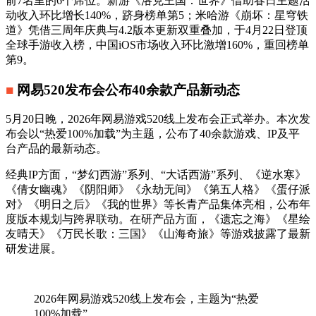
前7名里的6个席位。新游《洛克王国：世界》借助春日主题活
动收入环比增长140%，跻身榜单第5；米哈游《崩坏：星穹铁
道》凭借三周年庆典与4.2版本更新双重叠加，于4月22日登顶
全球手游收入榜，中国iOS市场收入环比激增160%，重回榜单
第9。
■
网易520发布会公布40余款产品新动态
5月20日晚，2026年网易游戏520线上发布会正式举办。本次发
布会以“热爱100%加载”为主题，公布了40余款游戏、IP及平
台产品的最新动态。
经典IP方面，“梦幻西游”系列、“大话西游”系列、《逆水寒》
《倩女幽魂》《阴阳师》《永劫无间》《第五人格》《蛋仔派
对》《明日之后》《我的世界》等长青产品集体亮相，公布年
度版本规划与跨界联动。在研产品方面，《遗忘之海》《星绘
友晴天》《万民长歌：三国》《山海奇旅》等游戏披露了最新
研发进展。
2026年网易游戏520线上发布会，主题为“热爱
100%加载”