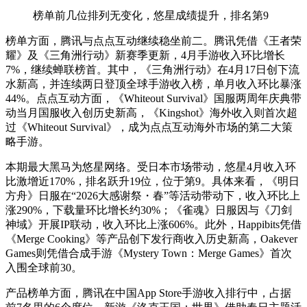
榜单前几位排列无变化，悠星成绩提升，排名第9
榜单方面，腾讯与点点互动继续稳坐前二。腾讯凭借《王者荣
耀》及《三角洲行动》新赛季更新，4月手游收入环比增长
7%，继续蝉联榜首。其中，《三角洲行动》在4月17日创下流
水新高，并连续两日登顶全球手游收入榜，单月收入环比暴涨
44%。点点互动方面，《Whiteout Survival》国服两周年庆典带
动当月国服收入创历史新高，《Kingshot》海外收入则首次超
过《Whiteout Survival》，成为点点互动海外市场的第二大策
略手游。
本期最大黑马为悠星网络。受日本市场带动，悠星4月收入环
比激增近170%，排名跃升19位，位于第9。具体来看，《明日
方舟》日服在“2026大感谢祭・春”等活动带动下，收入环比上
涨290%，下载量环比增长约30%；《雀魂》日服因与《刀剑
神域》开展IP联动，收入环比上涨606%。此外，Happibits凭借
《Merge Cooking》等产品创下发行商收入历史新高，Oakever
Games则凭借合成手游《Mystery Town：Merge Games》首次
入围全球前30。
产品榜单方面，腾讯在中国App Store手游收入排行中，占据