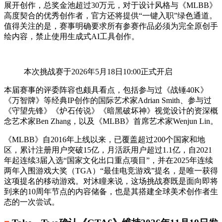
展开创作，总奖金池超过30万元，对于设计风格与《MLBB》
高度契合的优秀创作者，官方还将提供“一键入职”绿色通道。
值得关注的是，赛事明确要求所有参赛作品必须为完全原创手
绘内容，禁止使用生成式AI工具创作。
本次挑战赛于2026年5月18日10:00正式开启
本届赛事的评委阵容也颇具看点，包括参与过《战锤40K》
《万智牌》等经典IP创作的国际艺术家Adrian Smith、参与过
《守望先锋》《炉石传说》《暗黑破坏神》视觉设计的资深概
念艺术家Ben Zhang，以及《MLBB》首席艺术家Wenjun Lin。
《MLBB》自2016年上线以来，已覆盖超过200个国家和地
区，累计注册用户突破15亿，月活跃用户超过1.1亿，自2021
年起连续3届入选“国家文化出口重点项目”，并在2025年连续
两年入围游戏大奖（TGA）“最佳电竞游戏”提名，是唯一获得
这项提名的移动游戏。对沐瞳来说，这场挑战赛既是面向即将
到来的10周年节点的内容储备，也是其搭建全球美术创作者生
态的一次尝试。