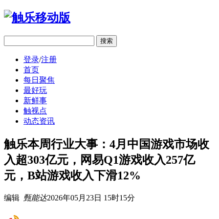
移动版
登录
/
注册
首页
每日聚焦
最好玩
新鲜事
触视点
动态资讯
触乐本周行业大事：4月中国游戏市场收
入超303亿元，网易Q1游戏收入257亿
元，B站游戏收入下滑12%
编辑
甄能达
2026年05月23日 15时15分