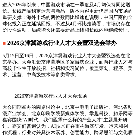
进入2026年以来，中国游戏市场在一季度及4月均保持同比增
长。长线产品稳定运营与新品、版本内容更新仍是国内市场的
重要支撑；海外市场的两位数同比增速也说明，中国厂商的全
球化投入正在延续回报。不过从4月环比走势看，市场仍存在
阶段性波动，后续增长还需要新品上线和长线内容继续验证。
■
2026京津冀游戏行业人才大会暨双选会举办
5月15日至16日，2026京津冀游戏行业人才大会暨双选会在北
京举办。大会汇聚京津冀地区多家游戏企业，面向行业人才与
高校毕业生开放校招、社招和实习岗位，覆盖策划、程序、美
术、运营、中高级技术等多类需求。
2026京津冀游戏行业人才大会现场
大会同期举办的圆桌讨论中，北京中电电子出版社、河北省动
漫产业学会、北京印刷学院新媒体学院、掌趣科技、触乐网等
嘉宾围绕“AI时代，我们亟需什么样的产业人才”主题展开研
讨。嘉宾们普遍认为，AI技术正在重构游戏研发、运营和创
作流程，行业对兼具技术素养、创意能力、跨界思维与文化底