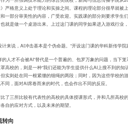
论》严格意义上处于理论和实操之间。课程的理论部分很早就被上
理和一部分审美性的内容，广受欢迎。实践课的部分则要求学生
，也就是做一个桌游出来。上过这门课的同学如果进入游戏行业
设计来说，AI冲击基本是个伪命题。”开设这门课的华科新传学
样的人才不会被AI”替代是一个普遍的、包罗万象的问题，当下
罩高校的，则是一种“我们还能为学生提供什么AI上搜不到的知
，但实则处在同一根紧绷的细绳的两段；同时，因为这些学校的
不同，面对AI席卷而来的时代，也会作出不同的反应。
对比了三所比较有代表性的高校的具体授课形式，并和几所高校
们各自的应对方式，以及未来的期望。
流转向