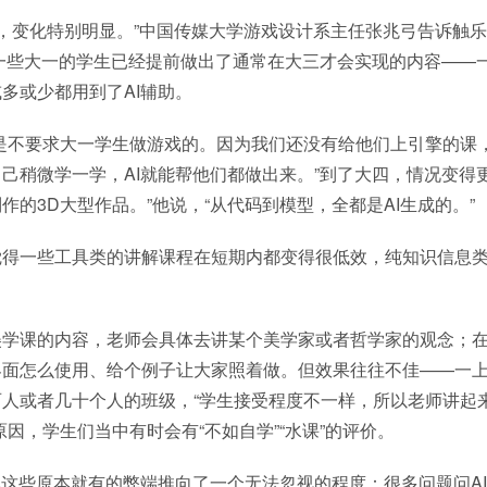
年起，变化特别明显。”中国传媒大学游戏设计系主任张兆弓告诉触
有一些大一的学生已经提前做出了通常在大三才会实现的内容——
多或少都用到了AI辅助。
们是不要求大一学生做游戏的。因为我们还没有给他们上引擎的课
己稍微学一学，AI就能帮他们都做出来。”到了大四，情况变得
作的3D大型作品。”他说，“从代码到模型，全都是AI生成的。”
觉得一些工具类的讲解课程在短期内都变得很低效，纯知识信息
美学课的内容，老师会具体去讲某个美学家或者哲学家的观念；
界面怎么使用、给个例子让大家照着做。但效果往往不佳——一上
人或者几十个人的班级，“学生接受程度不一样，所以老师讲起
原因，学生们当中有时会有“不如自学”“水课”的评价。
把这些原本就有的弊端推向了一个无法忽视的程度：很多问题问A