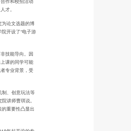
目合作和校招活动
送人才。
究为论文选题的博
学院开设了“电子游
而非技能导向。因
来上课的同学可能
或者专业背景，受
机制、创意玩法等
究院讲师曹琪说。
素的重要性凸显出
18年起开设的专