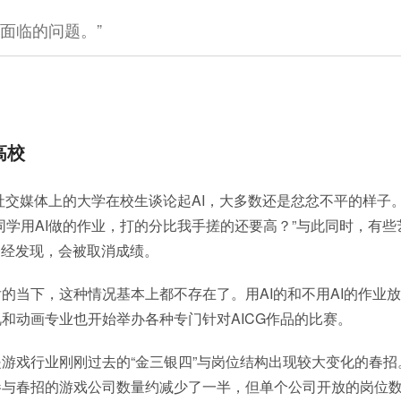
面临的问题。”
高校
，社交媒体上的大学在校生谈论起AI，大多数还是忿忿不平的样子
同学用AI做的作业，打的分比我手搓的还要高？”与此同时，有
一经发现，会被取消成绩。
的当下，这种情况基本上都不存在了。用AI的和不用AI的作业
和动画专业也开始举办各种专门针对AICG作品的比赛。
游戏行业刚刚过去的“金三银四”与岗位结构出现较大变化的春招。
参与春招的游戏公司数量约减少了一半，但单个公司开放的岗位