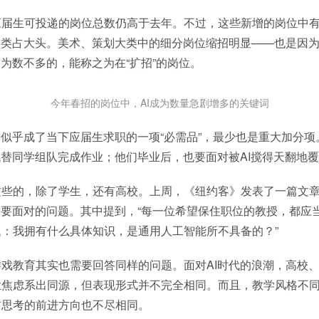
应届生可投递的岗位总数仍高于去年。不过，这些新增的岗位中
术类占大头。美术、策划大类中的细分岗位缩招明显——也是因为
前为数不多的，能称之为在“扩招”的岗位。
今年春招的岗位中，AI成为数量急剧增多的关键词
I似乎成了当下应届生求职的一项“必需品”，最少也是重大加分项
代替同学组队完成作业；他们毕业后，也要面对被AI搅得天翻地
这些的，除了学生，还有高校。上周，《纽约客》发表了一篇文
需要面对的问题。其中提到，“每一位希望保住职位的教授，都应
：我拥有什么具体知识，是通用人工智能所不具备的？”
戏教育其实也需要回答同样的问题。面对AI时代的浪潮，高校
业焦虑系出同源，但表现形式并不完全相同。而且，教学风格不
前思考的前进方向也不尽相同。