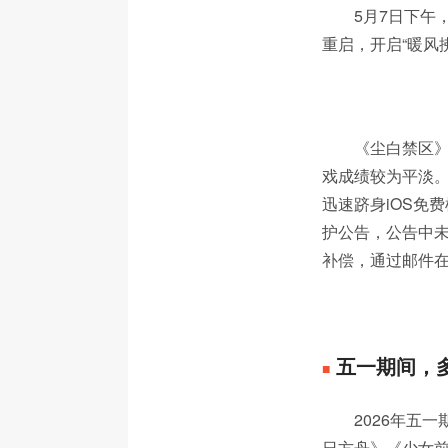
5月7日下午
重启，开启“暖风
《尘白禁区》
戏成绩较为平淡。2
迅速跻身iOS免
护公告，公告中未
补偿，通过邮件
五一期间，
■
2026年五
日方舟》《少女