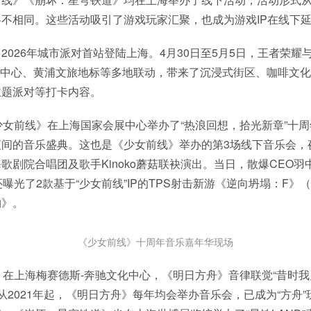
不相同。这些活动吸引了游戏玩家汇聚，也成为游戏IP在线下
2026年城市派对首站登陆上海。4月30日至5月5日，王者荣耀
国客中心、黄浦文旅地标等多地联动，带来了沉浸式街区、咖啡文
主题派对等打卡内容。
少女前线》在上海国家会展中心举办了“热浪回想，拾光新章”十
夜间的音乐盛典。这也是《少女前线》举办的第3场线下音乐会，
剧院合唱团及歌手Kinoko蘑菇联袂演出。当日，散爆CEO羽中在
还曝光了2款基于“少女前线”IP的TPS射击新游《逆向坍塌：F》
约》。
《少女前线》十周年音乐嘉年华现场
，在上海梅赛德斯-奔驰文化中心，《明日方舟》音律联觉“昔时我
从2021年起，《明日方舟》每年均会举办音乐会，已成为“方舟