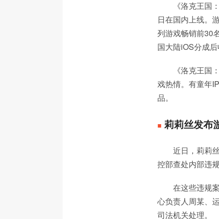
《洛克王国：
日在国内上线。游
列游戏畅销前30
国大陆iOS分成后
《洛克王国
戏热情。有童年I
品。
莉莉丝发布
■
近日，莉莉丝
控部查处内部违规
在这些违规案
心负责人周某、运
司法机关处理。