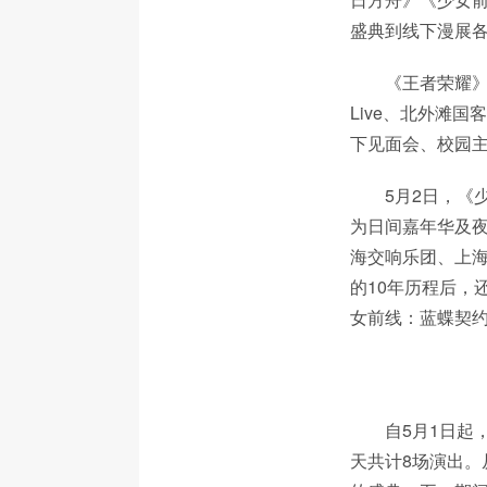
盛典到线下漫展各
《王者荣耀》
Live、北外滩
下见面会、校园
5月2日，《
为日间嘉年华及
海交响乐团、上海歌
的10年历程后，
女前线：蓝蝶契
自5月1日起
天共计8场演出。