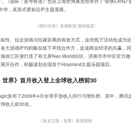
，《崩坏：星穹铁道》也在上海世博展览馆举办了“星铁LAND”
年华，其形式更贴近IP主题漫展。
《明日方舟》音律联觉“昔时我见”
粘性、拉近游戏与玩家距离的有效方式，这些线下活动也成为近
各大游戏IP均积极在线下寻找合作方，促成商业经济的共赢，
海徐汇区便打造了有元界Neo World街区。济南市市中区官方
展开合作，积极谋划全国首个Hoyoland主题乐园项目。
世界》首月收入登上全球收入榜前30
Magic发布了2026年4月全球手游收入排行与增长榜。其中，腾
球收入前30名。
《洛克王国：世界》表现强劲