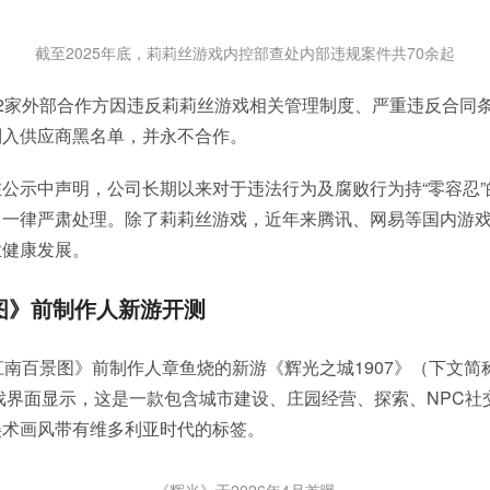
截至2025年底，莉莉丝游戏内控部查处内部违规案件共70余起
2家外部合作方因违反莉莉丝游戏相关管理制度、严重违反合同
列入供应商黑名单，并永不合作。
公示中声明，公司长期以来对于违法行为及腐败行为持“零容忍
，一律严肃处理。除了莉莉丝游戏，近年来腾讯、网易等国内游
业健康发展。
图》前制作人新游开测
江南百景图》前制作人章鱼烧的新游《辉光之城1907》（下文简
p游戏界面显示，这是一款包含城市建设、庄园经营、探索、NPC
美术画风带有维多利亚时代的标签。
《辉光》于2026年4月首曝