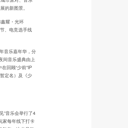
延展的新图景。
与鑫耀・光环
化节、电竞选手线
周年音乐嘉年华，分
夜间音乐盛典由上
回顾“少前”IP
（暂定名）及《少
见”音乐会举行了4
”玩家每年线下打卡