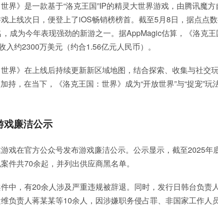
世界》是一款基于“洛克王国”IP的精灵大世界游戏，由腾讯魔方
戏上线次日，便登上了iOS畅销榜榜首。截至5月8日，据点点
名，成为今年表现强劲的新游之一。据AppMagic估算，《洛克
收入约2300万美元（约合1.56亿元人民币）。
：世界》在上线后持续更新新区域地图，结合探索、收集与社交
P加持，在当下，《洛克王国：世界》成为“开放世界”与“捉宠”玩
游戏廉洁公示
游戏在官方公众号发布游戏廉洁公示。公示显示，截至2025年
案件共70余起，并列出供应商黑名单。
件中，有20余人涉及严重违规被辞退。同时，发行日韩台负责
维负责人蒋某某等10余人，因涉嫌职务侵占罪、非国家工作人