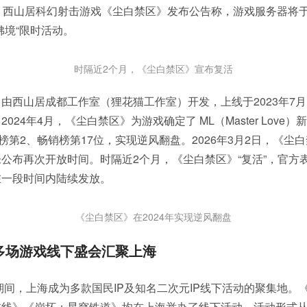
，西山居科幻射击游戏《尘白禁区》发布公告称，游戏服务器将于
拂境“限时活动。
时隔近2个月，《尘白禁区》宣布复活
由西山居成都工作室（狸花猫工作室）开发，上线于2023年7
024年4月，《尘白禁区》为游戏确定了 ML（Master Love
费榜第2、畅销榜第17位，实现逆风翻盘。2026年3月2日，《尘
公布再次开放时间。时隔近2个月，《尘白禁区》“复活”，官方
在一段时间内陆续发放。
《尘白禁区》在2024年实现逆风翻盘
多场游戏线下盛会汇聚上海
一期间，上海成为多款国民IP及知名二次元IP线下活动的聚集地。
前线》《崩坏：星穹铁道》均在上海举办了线下活动，活动形式