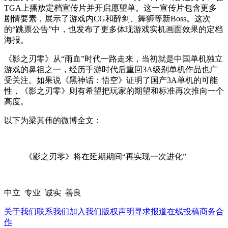
TGA上播放定档宣传片并开启愿望单。这一宣传片包含更多
剧情要素，展示了游戏内CG和醉剑、舞狮等新Boss。这次
的“跳票公告”中，也发布了更多体现游戏实机画面效果的定档
海报。
《影之刃零》从“雨血”时代一路走来，当初就是中国单机独立
游戏的鼻祖之一，经历手游时代后重回3A级别单机作品也广
受关注。如果说《黑神话：悟空》证明了国产3A单机的可能
性，《影之刃零》则有希望把玩家的期望和标准再次推向一个
高度。
以下为梁其伟的微博全文：
《影之刃零》将在延期期间“再实现一次进化”
中立 专业 诚实 善良
关于我们
联系我们
加入我们
版权声明
寻求报道
在线投稿
商务合
作