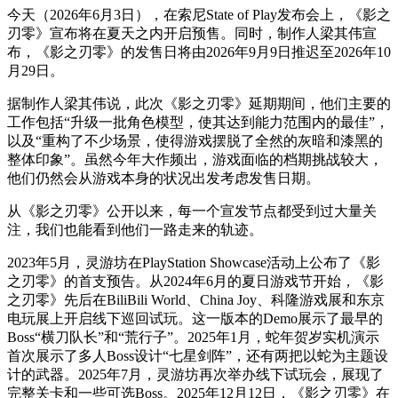
今天（2026年6月3日），在索尼State of Play发布会上，《影之
刃零》宣布将在夏天之内开启预售。同时，制作人梁其伟宣
布，《影之刃零》的发售日将由2026年9月9日推迟至2026年10
月29日。
据制作人梁其伟说，此次《影之刃零》延期期间，他们主要的
工作包括“升级一批角色模型，使其达到能力范围内的最佳”，
以及“重构了不少场景，使得游戏摆脱了全然的灰暗和漆黑的
整体印象”。虽然今年大作频出，游戏面临的档期挑战较大，
他们仍然会从游戏本身的状况出发考虑发售日期。
从《影之刃零》公开以来，每一个宣发节点都受到过大量关
注，我们也能看到他们一路走来的轨迹。
2023年5月，灵游坊在PlayStation Showcase活动上公布了《影
之刃零》的首支预告。从2024年6月的夏日游戏节开始，《影
之刃零》先后在BiliBili World、China Joy、科隆游戏展和东京
电玩展上开启线下巡回试玩。这一版本的Demo展示了最早的
Boss“横刀队长”和“荒行子”。2025年1月，蛇年贺岁实机演示
首次展示了多人Boss设计“七星剑阵”，还有两把以蛇为主题设
计的武器。2025年7月，灵游坊再次举办线下试玩会，展现了
完整关卡和一些可选Boss。2025年12月12日，《影之刃零》在