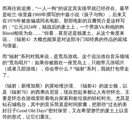
而再往前追溯，“一人一狗”的设定其实很早就已经存在。最早
是哈兰·埃里森1969年撰写的中篇小说《孩子与狗》，后来又
在1976年被改编成同名电影。那部电影的豆瓣简介是这样写
的：“公元2024年，核战后的废土上，一个男孩Vic和他的狗
Blood相依为命……”你看，甚至还是核废土。从这个角度来
说，《辐射4》大概也能算是对这部冷门却经典的作品的延续
与借鉴。
而“辐射”系列对我来说，是荒岛游戏。这个说法借自音乐领域
的“荒岛唱片”：如果你被困在一座荒岛上，只能带几张唱片
（或者几部游戏），你会带什么？“辐射”系列，我就打包带走
了。
《辐射：新维加斯》的莫哈维沙漠、《辐射4》的波士顿，以
及《辐射76》的西弗吉尼亚，现在想起来都让人有些怀念。主
要是怀念在游戏里听着电台探索和捡垃圾的轻松时光。尤其是
钻石城电台，其中的音乐简直是时间胶囊，把那些“过去的美
好日子Good Old Days”密封保管，又在希望渺茫的废土上以音
符的形式，让它们重生。