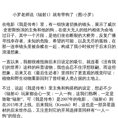
小罗老师说《辐射1》就有带狗了（图/小罗）
在电影《我是传奇》里，有一组快速切换的镜头，展示了威尔
·史密斯扮演的主角和他的狗，在偌大无人的纽约相依为命地
过日子。其中一个片段，是他们坐在断裂的大桥旁，反复广播
寻找幸存者。未知的危险、希望的可能，以及无尽的孤独，在
那一连串镜头里被杂糅在一起，构成了我小时候对于后末日的
浪漫想象。
一直以来，我都很难抵御后末日设定的吸引。就连看《没有我
们的世界》这样的科普读物，我也会忍不住浮想联翩。而这些
想象，后来又在《最后生还者》里得到了更直观的视觉印证：
植物和野生动物重新回到了曾经被人类占据的土地上。
不过，说起《我是传奇》里主角和狗搭档的设定，想必不少
《辐射4》玩家都会心一笑：一人一狗，这我们熟啊，一定是
致敬“辐射”。可《我是传奇》是2007年的电影，《辐射4》则
在2015年才上线。后来我玩《Kenshi》时，这也是一部异星题
材的后末世作品，又注意到它的开局选择里同样有“一人一
狗”的组合。