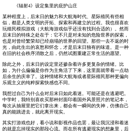
《辐射4》设定集里的庇护山庄
某种程度上，后末日的魅力和大航海时代、星际殖民有些相
似，都是人类文明的开拓、探索和再建立的过程。我也很喜欢
玩殖民模拟游戏（大航海游戏似乎还没有找到合适的）。然而
后末日的特殊之处在于：它不只是对未知的危险世界的探索，
也是对曾经繁荣却已经崩塌的世界的回望。那些一去不返的时
光，由此生出的哀愁和怀念，才是后末日独有的味道。是一种
在旧的社会秩序消散之后，仍然试图重建正常生活的愿望。
除此之外，后末日的设定里还掺杂着许多更复杂的情绪。比
如，为什么偏偏是你作为主角活了下来，这里面就带着一点劫
后余生的庆幸了。这种情绪和大航海或者星际殖民那种更偏向
乐观主义的纯粹探索快感也不同。
我想过自己为什么会对后末日如此着迷。可能还是在逃避吧。
中学时，我特别喜欢买那种封面印着国外风景照片的笔记本，
每次从抽屉里把它们拿出来，都会有一瞬间的失神，仿佛自己
真的能跳进去，就此离开现实。
其实打游戏也好，看小说和影视作品也罢，最让我沉浸和着迷
的就是忘掉现实的那段心流。而在所有逃避现实的想象里，后