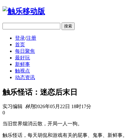
移动版
登录
/
注册
首页
每日聚焦
最好玩
新鲜事
触视点
动态资讯
触乐怪话：迷恋后末日
实习编辑
林翔
2026年05月22日 18时17分
0
当旧世界烟消云散，开局一人一狗。
触乐怪话，每天胡侃和游戏有关的屁事、鬼事、新鲜事。