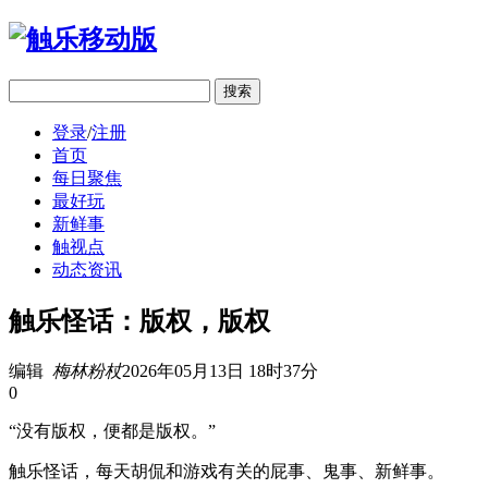
移动版
登录
/
注册
首页
每日聚焦
最好玩
新鲜事
触视点
动态资讯
触乐怪话：版权，版权
编辑
梅林粉杖
2026年05月13日 18时37分
0
“没有版权，便都是版权。”
触乐怪话，每天胡侃和游戏有关的屁事、鬼事、新鲜事。