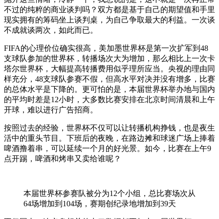
不过的纯粹的商业谈判吗？双方都是基于自己的期望值和手里
现实拥有的筹码坐上谈判桌，为自己争取最大的利益。一次谈
不成就谈两次，如此而已。
FIFA的心理价位确实很高，美加墨世界杯是第一次扩军到48
支球队参加的世界杯，转播场次大为增加，那么相比上一次卡
塔尔世界杯，大幅提高转播费用似乎理所应当。央视的理由同
样充分，48支球队参赛不假，但高水平对决并没有增多，比赛
的总体水平是下降的。更可怕的是，本届世界杯举办地与国内
的平均时差是12小时，大多数比赛安排在北京时间清晨和上午
开球，难以进行广告招商。
按照过去的经验，世界杯不仅可以让转播机构挣钱，也是夜生
活中的重头节目。下班后的夜晚，在路边摊和球迷广场上捧着
啤酒撸着串，可以延续一个月的好光景。如今，比赛在上午9
点开踢，啤酒和烤串又卖给谁呢？
本届世界杯参赛队被分为12个小组，总比赛场次从
64场增加到104场，赛期创纪录地增加到39天