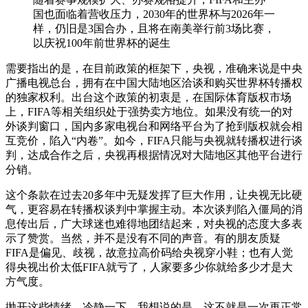
国也面临着营收压力，2030年的世界杯与2026年一
样，仍旧是3国合办，且将在南美举行前3场比赛，
以庆祝100年前世界杯的诞生
需要指出的是，在目前政策的框架下，央视，准确来说是中央
广播电视总台，拥有在中国大陆地区洽谈和购买世界杯转播权
的独家权利。出台这个政策的初衷是，在国际体育版权市场
上，FIFA等相关组织处于强势卖方地位。如果没有统一的对
外谈判窗口，国内多家电视台和网络平台为了抢到版权就会相
互竞价，陷入“内卷”。如今，FIFA只能与央视就转播权进行谈
判，达成合作之后，央视再根据情况对大陆地区其他平台进行
分销。
这个条款在过去20多年中无疑发挥了巨大作用，让央视无比硬
气，更容易在转播权谈判中掌握主动。本次谈判陷入僵局的消
息传出后，广大球迷也难得地团结起来，对央视的态度大多表
示了赞赏。当然，并不是没有不同的声音。有的朋友质疑
FIFA是偏见、歧视，故意拉高价码给央视穿小鞋；也有人觉
得央视出价太低FIFA就亏了，人家要多少你就给多少才是大
方气度。
抛开这些情绪，冷静一下，我想说的是，这不就是一次再正常