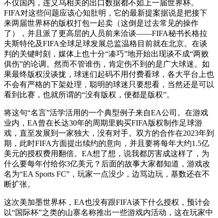
不仅国内，连义乌相关的出口数据都不如上一届世界杯。
FIFA对这些问题应该心知肚明，它的最新提案据说是把接下
来两届世界杯的版权打包一起卖（这倒是过去常见的操作
了），并且派了更高层的人员前来洽谈——FIFA秘书长格拉
夫斯特伦及FIFA全球足球发展总监温格目前就在北京。在谈
判的关键时刻，媒体上也十分“凑巧”地开始出现谈不成“两败
俱伤”的论调。然而不管谁伤，肯定伤不到的是广大球迷。如
果最终版权没谈拢，球迷们起码不用付费看球，各大平台上也
不会有严格的下架处理，聪明的球迷只要想看，当然还是可以
看到比赛，也就所谓的“没有版权，便都是版权”。
将这句“名言”活学活用的一个典型例子来自EA公司。在游戏
业内，EA曾在长达30年的周期里购买FIFA版权制作足球游
戏，直至发展到一家独大，没有对手。双方的合作在2023年到
期，此时FIFA方面提出续约的意向，并且要将每年大约1.5亿
美元的授权费用翻倍。EA想了想，说我都厉害成这样了，为
什么要每年付给你3亿美元？后面的故事大家都知道，游戏改
名为“EA Sports FC”，玩家一点没少，边骂边玩，基数还在不
断扩张。
这次美加墨世界杯，EA也没有跟FIFA谈下什么授权，预计会
以“国际杯”之类的山寨名称推出一些游戏内活动，这在玩家中