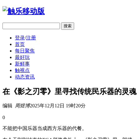
移动版
登录
/
注册
首页
每日聚焦
最好玩
新鲜事
触视点
动态资讯
在《影之刃零》里寻找传统民乐器的灵魂
编辑
周煜博
2025年12月12日 19时20分
0
不能把中国乐器当成西方乐器的代餐。