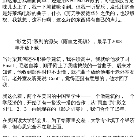
虽然那游戏画面简单，还是用RPG Maker做的，可他那股古龙
味儿太正了，我一下就被吸引到。但我一听配乐，发现用的全
是好莱坞电影的曲子，什么《剪刀手爱德华》之类的，也没版
权。我就想，这不行啊，这么好的东西得有自己的声儿。
“影之刃”系列的源头《雨血之死镇》，最早于2008
年开放下载
当时梁其伟还在耶鲁学建筑，我在读高中。我就给他发了封
Email，毛遂自荐，顺手附上了我瞎捣鼓的一首曲子。后来才
知道，他收到邮件时也不太懂，就把曲子放给他那个老外室友
听。老外室友听完说“Cool”，觉得还挺有意思的，他才回了
我。
就这么着，两个在美国的中国留学生——一个做建筑的，一个
学经济的，开始了有一搭没一搭的合作，从“雨血”到“影之
刃”1、2、3，再到现在的《影之刃零》，我们合作了15年。
在美国读大学那会儿，为了给家里交差，大学专业填了个经济
学，但心思完全不在那上面。