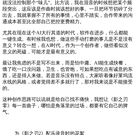
就没法控制那个“味儿”。比方说，我在混音的时候想把某个频
段突出，这应该是作曲时就该想好的事。一旦把环节切碎了分
出去，我就掌握不了所有的事情，心里不踏实，合作带来的沟
通成本甚至比全部自己把控更费精力。
尤其在现在这个AI大行其道的时代，软件在进步，什么都能
一键生成。有时候我也想，做这些手动打磨的事儿是不是没有
意义？转念一想，在AI时代，作为一个创作者，做些看似没
意义的死磕，可能才是最有意义的。
最让我焦虑的不是写不出来，而是怕中庸。AI能生成快餐，
饿了吃一口没问题，卫生，也管饱，可如果想吃点有诚意的东
西，还是得人来做。若是音乐没有特点，大家听着像好莱坞流
水线的风格，或者觉得差不多就行了，那对我来说是不能接受
的。
这种创作思路可以说就是给自己找不痛快，我想让《影之刃
零》每一首曲子，哪怕是角落里的过场，都要有它自己的脾
气。
为《影之刃2》配乐录音时的花絮