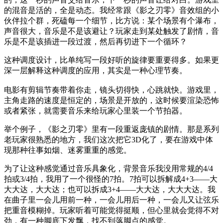
的混音是活的，全是动态。我经常跟《影之刃零》音效组的小
伙伴拉个群，死磕每一个细节，比方说：某个场景有个瀑布，
声音很大，音乐是不是该避让？玩家走到某处触发了剧情，音
乐是不是该插进一段过渡，然后再切进下一个循环？
这种调度设计，比单纯写一段好听的旋律要重要得多。如果更
深一层解释这种调度的应用，其实是一种心理节奏。
电影有剪辑节奏带着你走，镜头切得快，心跳就快。游戏里，
主角走路的速度是恒定的，场景是开放的，这时候要渲染恐怖
或者紧张，就需要音乐来给玩家心里装一个节拍器。
举个例子，《影之刃零》里有一段重返庞镇的剧情。那是系列
老玩家很熟悉的地方，我们这次把它3D化了，要在游戏中体
现那种往事如烟、迷雾重重的感觉。
为了让这种感觉通过音乐具象化，背景音乐我没用常规的4/4
拍或3/4拍，我用了一个很怪的7拍。7拍可以拆解成4+3——大
大大达，大大达；也可以拆成3+4——大大达，大大大达。我
在曲子里一会儿用前一种，一会儿用后一种，一会儿又让弦乐
把重音模糊掉。玩家听着可能觉得挺顺，但心里就会觉得不对
劲，有一种脚底下发飘，找不到落脚点的感觉。