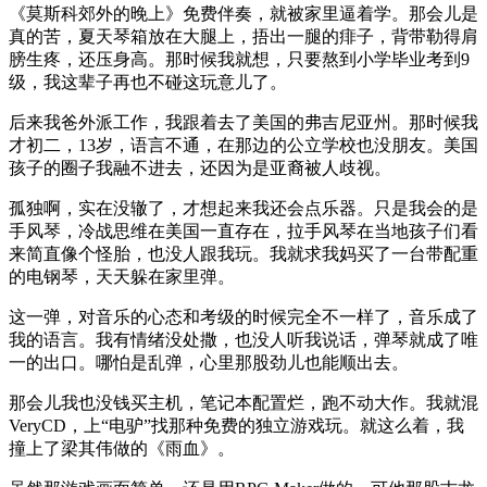
《莫斯科郊外的晚上》免费伴奏，就被家里逼着学。那会儿是
真的苦，夏天琴箱放在大腿上，捂出一腿的痱子，背带勒得肩
膀生疼，还压身高。那时候我就想，只要熬到小学毕业考到9
级，我这辈子再也不碰这玩意儿了。
后来我爸外派工作，我跟着去了美国的弗吉尼亚州。那时候我
才初二，13岁，语言不通，在那边的公立学校也没朋友。美国
孩子的圈子我融不进去，还因为是亚裔被人歧视。
孤独啊，实在没辙了，才想起来我还会点乐器。只是我会的是
手风琴，冷战思维在美国一直存在，拉手风琴在当地孩子们看
来简直像个怪胎，也没人跟我玩。我就求我妈买了一台带配重
的电钢琴，天天躲在家里弹。
这一弹，对音乐的心态和考级的时候完全不一样了，音乐成了
我的语言。我有情绪没处撒，也没人听我说话，弹琴就成了唯
一的出口。哪怕是乱弹，心里那股劲儿也能顺出去。
那会儿我也没钱买主机，笔记本配置烂，跑不动大作。我就混
VeryCD，上“电驴”找那种免费的独立游戏玩。就这么着，我
撞上了梁其伟做的《雨血》。