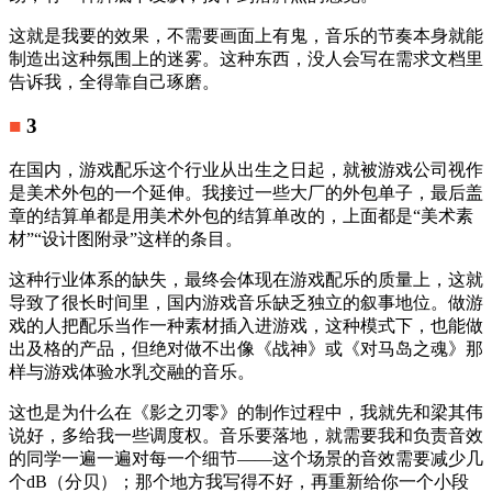
这就是我要的效果，不需要画面上有鬼，音乐的节奏本身就能
制造出这种氛围上的迷雾。这种东西，没人会写在需求文档里
告诉我，全得靠自己琢磨。
■
3
在国内，游戏配乐这个行业从出生之日起，就被游戏公司视作
是美术外包的一个延伸。我接过一些大厂的外包单子，最后盖
章的结算单都是用美术外包的结算单改的，上面都是“美术素
材”“设计图附录”这样的条目。
这种行业体系的缺失，最终会体现在游戏配乐的质量上，这就
导致了很长时间里，国内游戏音乐缺乏独立的叙事地位。做游
戏的人把配乐当作一种素材插入进游戏，这种模式下，也能做
出及格的产品，但绝对做不出像《战神》或《对马岛之魂》那
样与游戏体验水乳交融的音乐。
这也是为什么在《影之刃零》的制作过程中，我就先和梁其伟
说好，多给我一些调度权。音乐要落地，就需要我和负责音效
的同学一遍一遍对每一个细节——这个场景的音效需要减少几
个dB（分贝）；那个地方我写得不好，再重新给你一个小段