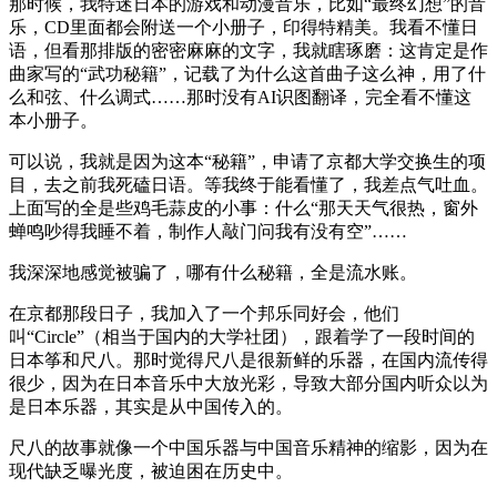
那时候，我特迷日本的游戏和动漫音乐，比如“最终幻想”的音
乐，CD里面都会附送一个小册子，印得特精美。我看不懂日
语，但看那排版的密密麻麻的文字，我就瞎琢磨：这肯定是作
曲家写的“武功秘籍”，记载了为什么这首曲子这么神，用了什
么和弦、什么调式……那时没有AI识图翻译，完全看不懂这
本小册子。
可以说，我就是因为这本“秘籍”，申请了京都大学交换生的项
目，去之前我死磕日语。等我终于能看懂了，我差点气吐血。
上面写的全是些鸡毛蒜皮的小事：什么“那天天气很热，窗外
蝉鸣吵得我睡不着，制作人敲门问我有没有空”……
我深深地感觉被骗了，哪有什么秘籍，全是流水账。
在京都那段日子，我加入了一个邦乐同好会，他们
叫“Circle”（相当于国内的大学社团），跟着学了一段时间的
日本筝和尺八。那时觉得尺八是很新鲜的乐器，在国内流传得
很少，因为在日本音乐中大放光彩，导致大部分国内听众以为
是日本乐器，其实是从中国传入的。
尺八的故事就像一个中国乐器与中国音乐精神的缩影，因为在
现代缺乏曝光度，被迫困在历史中。