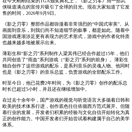
在今天刚刚结束的TGA颁奖典礼上，《影之刃零》用一部武
侠味道满点的宣传片吸引了全球的目光。现在大家知道了它发
售的时间，2026年9月9日。
《影之刃零》整部作品都弥漫着非常强烈的“中国式审美”。从
画面到音乐，到我们尚不知道细节的叙事，都是如此。随着中
国游戏逐渐涉足更有表现力的艺术形式，游戏中的作者化特质
也越来越多地被展示出来。
薄彩生和“影之刃”系列制作人梁其伟已经合作超过15年，他们
共同创造了“雨血”系列游戏（“影之刃”系列的前身）。薄彩生
独自创作了这些游戏的配乐，是系列音乐的灵魂人物。他同时
也是《影之刃零》的音乐总监，负责游戏的全部配乐工作。
时至今日，他已花费2年时间，为《影之刃零》创作的配乐总
时长已超过5小时，并且还在继续增加中。
在过去十余年中，国产游戏的视觉与听觉语言大多循着日韩和
欧美的技术体系行进，创作底色往往依循西方范式展开。但随
着行业的发展，开发者们积累的经验与文化自信开始转化为真
正的创作能力。中国开发者们开始尝试着构建属于自己的美学
体系。