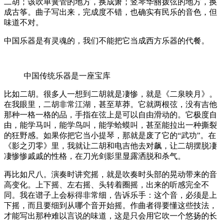
二胡；该吹单簧管的地方，换成箫；竖琴华丽拨弦的地方，换
成古筝。曲子写出来，完成度不错，也确实有民乐的音色，但
味道不对。
中国乐器是有灵魂的，我们不能把它当成西方乐器的代餐。
中国传统乐器是一座宝库
比如二胡。很多人一想到二胡就是凄惨，就是《二泉映月》。
在我眼里，二胡非常江湖，甚至草莽。它就两根弦，没有吉他
那种一格一格的品，手指在弦上是可以自由滑动的。它极度自
由，能学马叫，能学鸟叫，能学蛤蟆叫，甚至能拉出一种撕裂
的狂野感。如果你把它当小提琴，那就是废了它的“武功”。在
《影之刃零》里，我就让二胡和电吉他去对飙，让二胡摆脱凄
凄惨惨戚戚的性格，在刀光剑影里显露洒脱和杀气。
再比如尺八。演奏时讲究摇，就是吹奏时头部的晃动带来的音
高变化。上下摇、左右摇、头转着圈摇，出来的听感完全不
同。我在谱子上会标得非常细，告诉乐手：这个音，必须是上
下摇，而且要细到从哪个音开始摇。作曲者得要懂这些技法，
才能写出那种难以言说的味道，这是只会用它吹一个悠扬的长