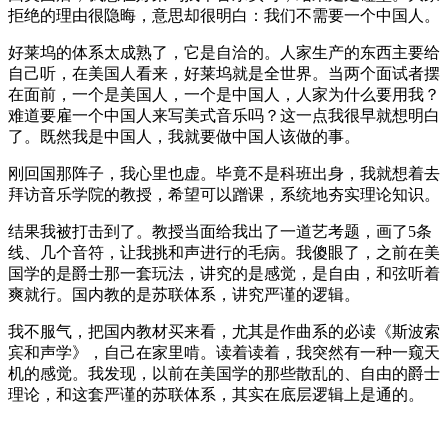
拒绝的理由很隐晦，意思却很明白：我们不需要一个中国人。
好莱坞的体系太成熟了，它是自洽的。人家生产的东西主要给
自己听，在美国人看来，好莱坞就是全世界。当两个面试者摆
在面前，一个是美国人，一个是中国人，人家为什么要用我？
难道要雇一个中国人来写美式音乐吗？这一点我很早就想明白
了。既然我是中国人，我就要做中国人该做的事。
刚回国那阵子，我心里也虚。毕竟不是科班出身，我就想着去
拜访音乐学院的教授，希望可以蹭课，系统地夯实理论知识。
结果我被打击到了。教授当面给我出了一道艺考题，画了5条
线、几个音符，让我挑和声进行的毛病。我傻眼了，之前在美
国学的是爵士那一套玩法，讲究的是感觉，是自由，和弦听着
爽就行。国内教的是苏联体系，讲究严谨的逻辑。
我不服气，把国内教材买来看，尤其是作曲系的必读《斯波索
宾和声学》，自己在家里啃。读着读着，我突然有一种一窥天
机的感觉。我发现，以前在美国学的那些散乱的、自由的爵士
理论，和这套严谨的苏联体系，其实在底层逻辑上是通的。