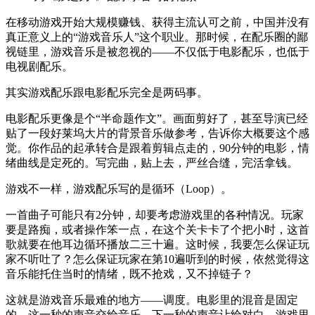
在移动游戏开始大规模赚钱、获得主流认可之前，中国并没有
真正意义上的“游戏音乐人”这个职业。那时候，在配乐圈的鄙
视链里，游戏音乐是被忽视的——不仅低于电影配乐，也低于
电视剧配乐。
其实游戏配乐跟电影配乐完全是两码事。
电影配乐更像是个“半命题作文”。画面剪好了，甚至导演已经
贴了一段好莱坞大片的背景音乐做参考，告诉你大概要这个感
觉。你作品的起承转合是跟着剪辑点走的，90分钟的电影，情
绪曲线是定死的。写完曲，贴上去，严丝合缝，完活拿钱。
游戏不一样，游戏配乐写的是循环（Loop）。
一首曲子可能只有2分钟，却要考虑游戏里的各种情况。玩家
要是路痴，或者操作笨一点，在这个关卡卡了个把小时，这首
歌就要在他耳边循环播放二三十遍。这时候，我要怎么保证玩
家不听吐了？怎么保证玩家在第10遍听到的时候，依然觉得这
音乐能托住当时的情绪，既不抢戏，又不掉链子？
这就是游戏音乐最难的地方——调度。电影里的混音是固定
的，这一秒的声音交给音乐，下一秒的声音让给对白。游戏里