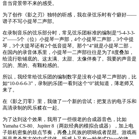
音当背景带不来的感受。
为了创作《影之刃》独特的听感，我在录弦乐时有个癖好——
谱子不写小提琴二声部。
在录制音乐的弦乐部分时，常见弦乐团标准的编制是“5-4-3-3-
2”——5个（位）小提琴一声部，4个小提琴二声部，3个中提
琴，3个大提琴还有2个低音提琴。那个“4”就是小提琴二部，
在国内的录音体系里，小提琴一二声部往往是为了8度叠加，
给流行歌铺底的。这太满、太甜、太像伴奏了。我要的声音是
沉的、黑的、有颗粒感的。
所以，我经常给弦乐团的编制数字是没有小提琴二声部的，比
如“10-0-6-6-3”，录制的乐团一看到这个“0”就知道，薄老师又
来了。
在《影之刃零》里，我做了一个新的尝试：把复古的电子乐和
高清录制的民乐糅在一起。
为了达到这个效果，我用了一些很老的合成器音色，比如
Yamaha CS-80、Jupiter 8（两款经典的模拟合成器），加上电
子鼓机密集的鼓点节奏，再叠上民族的唢呐或者琵琶。游戏画
面是肃杀复古的中式武侠，听感上又有一种老式Disco的律