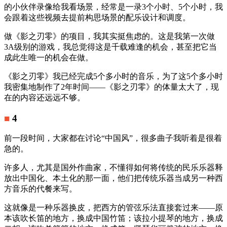
的小伙伴录像给我看场景，经常是一录3个小时、5个小时，我
会跟着这些视频去提前构思场景的配乐设计和调度。
做《影之刃零》的项目，我其实挺焦虑的。这是我第一次做
3A级别的游戏，我总觉得这是千载难逢的机会，甚至把它当
成此生唯一的机会在做。
《影之刃零》我已经完成5个多小时的音乐，为了这5个多小时
我密集地制作了2年时间——《影之刃零》的体量太大了，现
在的内容还远远不够。
■
4
前一段时间，大家都在讨论“中国风”，很多曲子我听着是很着
急的。
许多人，尤其是国外作曲家，不懂得如何将传统的民乐乐器释
放出中国化、本土化的那一面，他们把传统乐器当成另一种西
方音乐的代餐来写。
这就像是一种乐器换皮，把西方的管弦乐法直接套过来——原
本该吹长笛的地方，换成中国竹笛；该拉小提琴的地方，换成