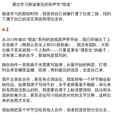
通过学习斯波索宾的和声学“悟道”
痴迷学习的那段时间，我觉得自己就像打通了任督二脉，找到
了属于自己的语言系统和理论支持。
■
2
从2013年做出“雨血”系列的游戏原声带开始，我已经做出了上
百首曲子（网易云音乐上有833首歌曲）。我没有团队，大部
分曲子其实就我一个人制作——只要是署名“薄彩生”的曲子，
没有第二者的名字，那就纯是我写的。
独自创作一首歌曲不光需要写旋律，从最开始的构思、打谱，
到去录音棚里监棚、统筹，再到最后的混音，全是自己来。
我不太喜欢合作，甚至有点强迫症。我觉得每一个环节都会影
响作品。如果我谱子写得不好，乐手老师看着不顺眼，录出来
的东西就没那么好听。我需要在谱子上标清楚强弱、技法和乐
器的吹奏方法，甚至还会写小段的意向性的文字注释，这样出
来的东西才丰富。
假如我把某个环节交给其他人合作，或者把混音部分交出去，