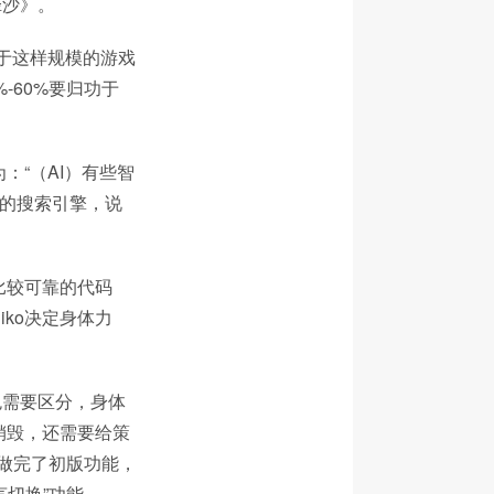
烽沙》。
对于这样规模的游戏
-60%要归功于
：“（AI）有些智
点的搜索引擎，说
写出比较可靠的代码
iko决定身体力
色需要区分，身体
销毁，还需要给策
做完了初版功能，
言切换”功能。