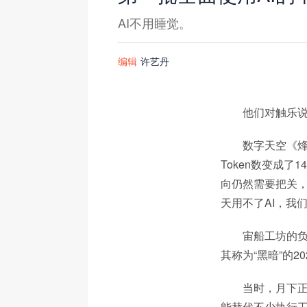
AI不用睡觉。
编辑
许艺丹
他们对触乐
数字天空《烽
Token数变成了
向仍然需要把关，
天用不了AI，我
宙船工坊的负
其称为“黑暗”的
当时，月下正
能替代不少执行工