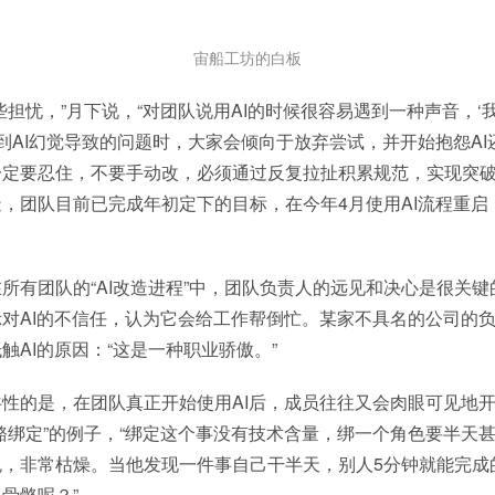
宙船工坊的白板
些担忧，”月下说，“对团队说用AI的时候很容易遇到一种声音，‘
遇到AI幻觉导致的问题时，大家会倾向于放弃尝试，并开始抱怨AI
定要忍住，不要手动改，必须通过反复拉扯积累规范，实现突破
，团队目前已完成年初定下的目标，在今年4月使用AI流程重启
所有团队的“AI改造进程”中，团队负责人的远见和决心是很关
对AI的不信任，认为它会给工作帮倒忙。某家不具名的公司的
触AI的原因：“这是一种职业骄傲。”
性的是，在团队真正开始使用AI后，成员往往又会肉眼可见地
骼绑定”的例子，“绑定这个事没有技术含量，绑一个角色要半天
色，非常枯燥。当他发现一件事自己干半天，别人5分钟就能完成
骨骼呢？”