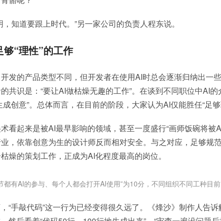
明，知道要跟上时代。”另一家公司的负责人程东说。
足够“理性”的工作
开发的产品类型不同，但开发者在使用AI时总会逐渐归纳出一
的共识是：“要让AI做枯燥无趣的工作”。在谈到不同职位中AI
能生成创意”。总体而言，在目前的阶段，大家认为AI仅能胜任“足够
术看起来是被AI最早影响的领域，甚至一度盛行“画师饭碗将被A
行业，依靠创意为生的设计师反而相对安全。与之对应，足够规
枯燥的策划工作，正成为AI化程度最高的岗位。
节都有AI的参与、每个人都会打开AI使用”为10分，不同组织不同工种目前
下，“手敲代码”这一行为已经变得很久远了。《烽沙》制作人告
，然后看着“代码50行、100行地生成出来”，“审查一遍没问题后