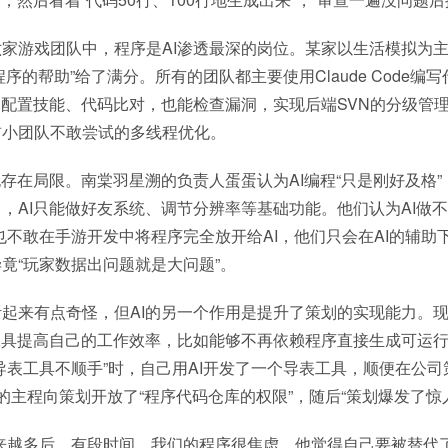
家游戏团队中，程序是AI渗透最深的岗位。某家以生活模拟为
程序的帮助”给了满分。所有的团队都主要使用Claude Code编
速配置技能、代码比对，也能检查漏洞，实现后端SVN的分级管
前小团队不敢尝试的多线程优化。
也存在局限。南棠羽星溯的负责人蛋蛋认为AI编程“只是刚好及格
，AI只能做好友系统、调节分辨率等基础功能。他们认为AI做不
也不敢在手游开发中将程序完全放开给AI，他们只会在AI的辅助
竟“玩家数据出问题就是大问题”。
起来有点奇怪，但AI的另一个作用是提升了策划的实现能力。
工具提高自己的工作效率，比如能够不再依赖程序直接生成可运
导表工具不顺手”时，自己用AI开发了一个导表工具，顺便在公
的主程向策划开放了“程序代码仓库的权限”，随后“策划爆发了惊
来越多后，有段时间，我们的程序很焦虑，他觉得自己要被替代了。”