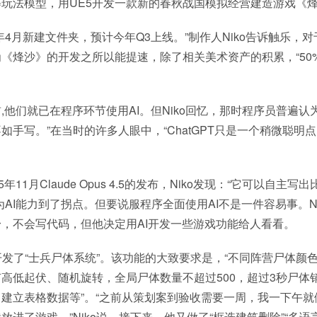
玩法模型，用UE5开发一款新的春秋战国模拟经营建造游戏《
年4月新建文件夹，预计今年Q3上线。”制作人Niko告诉触乐，
《烽沙》的开发之所以能提速，除了相关美术资产的积累，“50%
,他们就已在程序环节使用AI。但Niko回忆，那时程序员普遍认为
如手写。”在当时的许多人眼中，“ChatGPT只是一个稍微聪明
5年11月Claude Opus 4.5的发布，Niko发现：“它可以自主
为AI能力到了拐点。但要说服程序全面使用AI不是一件容易事。N
，不会写代码，但他决定用AI开发一些游戏功能给人看看。
试开发了“士兵尸体系统”。该功能的大致要求是，“不同阵营尸体颜
高低起伏、随机旋转，全局尸体数量不超过500，超过3秒尸体
建立表格数据等”。“之前从策划案到验收需要一周，我一下午就
放进了游戏。”Niko说。接下来，他又做了“框选建筑删除”“多语