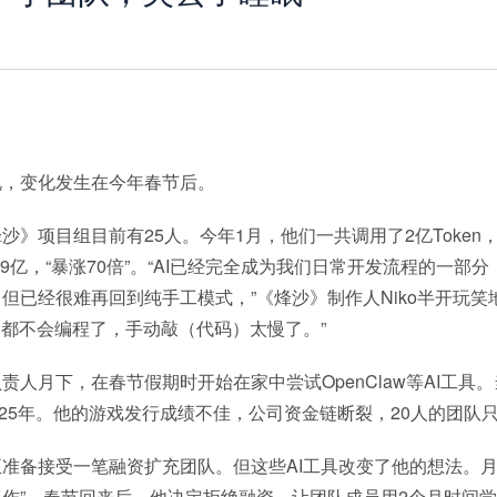
说，变化发生在今年春节后。
沙》项目组目前有25人。今年1月，他们一共调用了2亿Token
149亿，“暴涨70倍”。“AI已经完全成为我们日常开发流程的一部
但已经很难再回到纯手工模式，”《烽沙》制作人Niko半开玩笑
们都不会编程了，手动敲（代码）太慢了。”
责人月下，在春节假期时开始在家中尝试OpenClaw等AI工具
2025年。他的游戏发行成绩不佳，公司资金链断裂，20人的团队
准备接受一笔融资扩充团队。但这些AI工具改变了他的想法。月
作”。春节回来后，他决定拒绝融资，让团队成员用2个月时间学