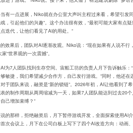
当有一点进展，Niko就在办公室大声叫主程过来看，希望引发同
戏，引起他们的兴趣”。这个办法很有效，“最初可能大家有点疑
点迭代，让他们看见了AI的用处。”
I的效果后，团队对AI逐渐改观。Niko说：“现在如果有人说不
大家“世界观的一次震撼”。
AI为7人团队找到生存空间。宙船工坊的负责人月下告诉触乐：
够敏捷，我们希望减少合作方，自己发行游戏。”同时，他还在
对于团队来说，融资是“新的锁链”。2026年初，AI让他看到了希
表的制作周期从两周缩减为一天，如果7人团队能达到过去20
自己增加束缚？”
说的那样，拒绝融资后，月下暂停游戏开发，全面探索使用AI
首次会议上，月下在公司白板上写下了四个AI改造方向：动画