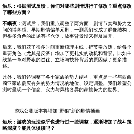
触乐：根据测试反馈，你们对哪些剧情进行了修改？重点修改
了哪些方面？
不眠夜：
测试后，我们重点调整了两方面：剧情节奏和势力之
间的博弈感。早期剧情偏单元剧，一测我们改成了群像结构，
但很多角色的出场有些仓促，故事背景没来得及展开。
后来，我们花了很多时间重新梳理主线，把节奏放缓，给每个
重要角色（尤其是反派）增加了更扎实的动机和背景。比如主
线第一章对野狼的过往、立场与抉择背后的原因做了更多描
述。
此外，我们还调整了各个家族的势力结构，重点是一些与西西
莉亚家族覆灭有关的势力情况的地位、设定调整。我们希望公
测时呈现一个信念、实力与风格各异的家族势力的世界。
游戏公测版本将增加“野狼”新的剧情插画
触乐：游戏的玩法似乎也进行过一些调整，逐渐增加了战斗策
略深度？能具体谈谈吗？