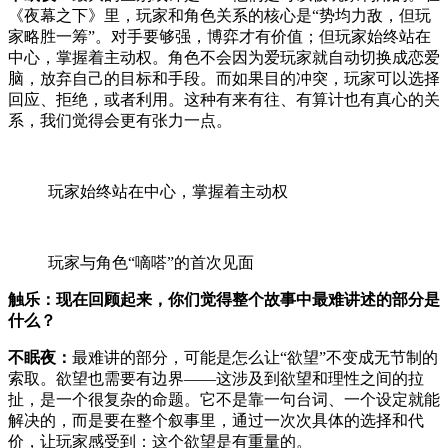
《夜幕之下》里，玩家和角色关系的核心是“势均力敌，但玩
家略胜一筹”。对手要够强，博弈才有价值；但玩家始终站在
中心，掌握着主动权。角色不会因为爱玩家就自动切换成恋爱
脑，放弃自己的目标和手段。而如果目的冲突，玩家可以选择
回应、拒绝，或者利用。这种有来有往、有算计也有真心的关
系，我们觉得会更有张力一点。
玩家始终站在中心，掌握着主动权
玩家与角色“嘀嗒”的首次见面
触乐：现在回顾起来，你们觉得整个故事中最难讲述的部分是
什么？
不眠夜：
最难讲的部分，可能是怎么让“欲望”不变成无节制的
索取。欲望也需要有边界——这涉及到欲望和理性之间的拉
扯，是一个很复杂的命题。它不是靠一句台词、一个设定就能
解决的，而是要在整个叙事里，通过一次次具体的选择和代
价，让玩家感受到：这个欲望是有重量的。