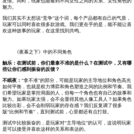
友情。同时，玩家也能看到不同女性之间的关系、女性角色的
魅力。
我们其实不太想说“竞争”这个词，每个产品都有自己的气质，
玩家可以同时喜欢很多款游戏。我们更在乎的是，能不能让喜
欢这种故事的玩家，在这里找到共鸣。
《夜幕之下》中的不同角色
触乐：在测试前，你们最拿不准的是什么？在测试中，又有哪
些让你们感到振奋的反馈？
不眠夜：
“拿不准”的部分，可能是玩家的主导地位和角色高光
如何平衡，也就是权力博弈和角色塑造之间的比例和节奏。我
们希望玩家是掌控局面的人，但每一个角色也有自己的故事和
魅力。如果玩家太强，会不会显得其他人像工具人？如果角色
比较出彩，会不会削弱玩家的存在感？我们反复调了很多
版“比例和节奏”，直到测试前，心里都还有点打鼓。
测试中比较振奋的，是玩家对“主导地位”的认可，这说明玩家
是可以接受并喜欢这样的关系和表达的。