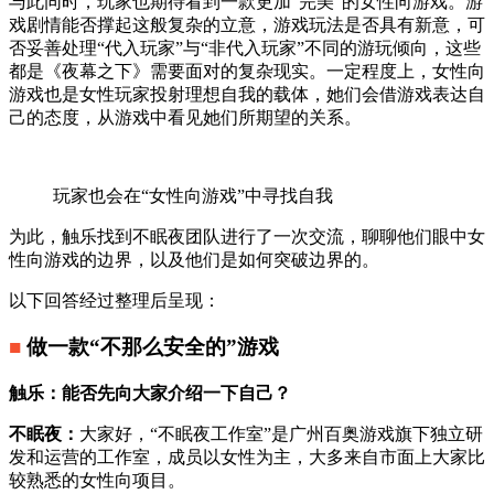
与此同时，玩家也期待看到一款更加“完美”的女性向游戏。游
戏剧情能否撑起这般复杂的立意，游戏玩法是否具有新意，可
否妥善处理“代入玩家”与“非代入玩家”不同的游玩倾向，这些
都是《夜幕之下》需要面对的复杂现实。一定程度上，女性向
游戏也是女性玩家投射理想自我的载体，她们会借游戏表达自
己的态度，从游戏中看见她们所期望的关系。
玩家也会在“女性向游戏”中寻找自我
为此，触乐找到不眠夜团队进行了一次交流，聊聊他们眼中女
性向游戏的边界，以及他们是如何突破边界的。
以下回答经过整理后呈现：
■
做一款“不那么安全的”游戏
触乐：能否先向大家介绍一下自己？
不眠夜：
大家好，“不眠夜工作室”是广州百奥游戏旗下独立研
发和运营的工作室，成员以女性为主，大多来自市面上大家比
较熟悉的女性向项目。