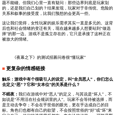
题不能碰。但我们心里一直有疑问：那些边界到底是玩家划
的，还是我们自己划的？结果发现，玩家对于非传统、危险的
关系和叙事的接受度，比我们预想的会更高一些。
这让我们觉得，女性玩家的娱乐需求其实一直是多元的。这背
后也和社会情绪的变迁有关，现在越来越多人想要站到“做选
择”的那一边。游戏不是孤立存在的，它只是承接了这种正在
被放大的情绪。
《夜幕之下》的测试招募问卷很“懂玩家”
■
更复杂的情感链接
触乐：游戏中有个很吸引人的设定，叫“全员恶人”，你们怎么
去定义“恶”？它和“女本位”的关系是什么？
不眠夜：
我们在游戏中对“恶人”的定义，与其说是“坏人”，不
如说是“不用活在社会规训里的人”。玩家不会等待被选择，而
是主动去争夺；不会在乎世俗的眼光，更在乎达成自己的目
标。角色们也都有自己的欲望，不会按照世俗的“好”或“坏”来