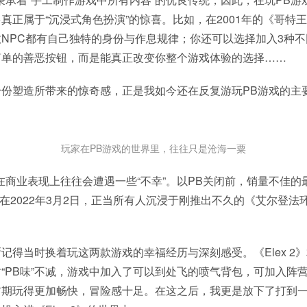
真正属于“沉浸式角色扮演”的惊喜。比如，在2001年的《哥特
NPC都有自己独特的身份与作息规律；你还可以选择加入3种
简单的善恶按钮，而是能真正改变你整个游戏体验的选择……
身份塑造所带来的惊奇感，正是我如今还在反复游玩PB游戏的主
玩家在PB游戏的世界里，往往只是沧海一粟
在商业表现上往往会遭遇一些“不幸”。以PB关闭前，销量不佳的
例，在2022年3月2日，正当所有人沉浸于刚推出不久的《艾尔登法环
记得当时换着玩这两款游戏的幸福经历与深刻感受。《Elex 2
“PB味”不减，游戏中加入了可以到处飞的喷气背包，可加入阵
前期玩得更加畅快，冒险感十足。在这之后，我更是放下了打到