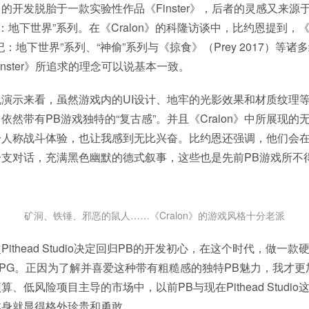
的开发脱胎于一款实验性作品《Finster》，后者的灵感又来源
：地下世界”系列。在《Cralon》的科隆访谈中，比约恩提到，《C
：地下世界”系列、“神偷”系列与《掠食》（Prey 2017）等
nster》所追求的理念可以说基本一致。
演示来看，虽然游戏内的UI设计、地牢的光影效果和材质纹理
n》依然带有PB游戏独特的“复古感”。并且《Cralon》中所展现
人称战斗体验，也让我感到无比兴奋。比约恩还强调，他们会在《C
分支对话，充满黑色幽默的德式叙事，这些也是先前PB游戏所不
矿洞、铁锤、邪恶的鼠人……《Cralon》的游戏风格十分老派
ithead Studio决定回归PB的开发初心，在这个时代，做一
PG。正因为了解并喜爱这种带有粗糙感的独特PB魅力，我才更加期
、低风险项目主导的市场中，以前PB与现在Pithead Studi
本身就显得格外珍贵和勇敢。