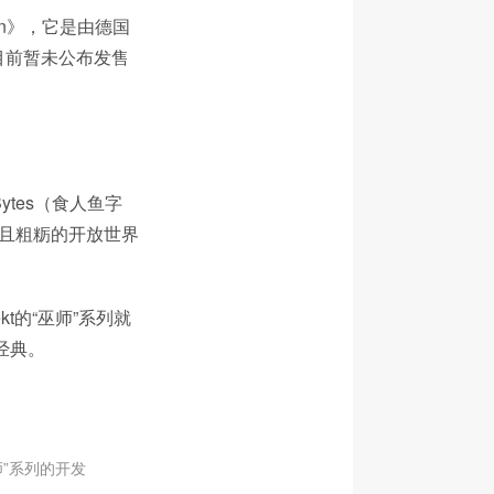
on》，它是由德国
，目前暂未公布发售
Bytes（食人鱼字
核且粗粝的开放世界
kt的“巫师”系列就
经典。
师”系列的开发