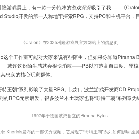
的科隆游戏展上，有一款十分特殊的游戏深深吸引了我——《Cral
ead Studio开发的第一人称地牢探索RPG，支持PC和主机平台
《Cralon》在2025科隆游戏展官方网站上的信息页
 Studio这个工作室可能对大家来说有些陌生，但如果你知道Piranha 
），或许这份陌生感就会很快消散——PB以打造高自由度、硬
极其忠实的核心玩家群体。
特王朝”系列影响了大量RPG。比如，波兰游戏开发商CD Proje
系列的RPG元素启发，很多波兰本土玩家也将“哥特王朝”系列奉为
1997年于德国波鸿创立的Piranha Bytes
ieje Khorinis发布的一部优秀视频，它展现了“哥特王朝”系列如何影响“巫