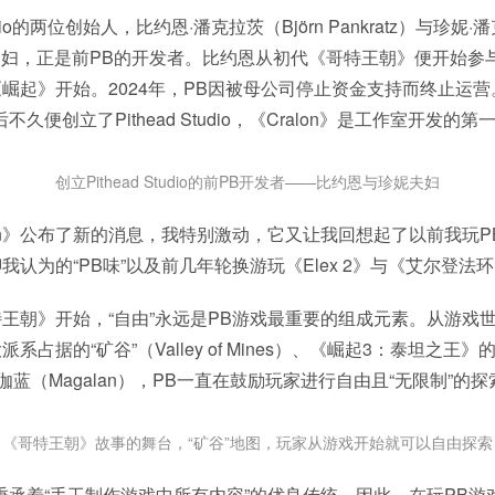
Studio的两位创始人，比约恩·潘克拉茨（Björn Pankratz）与珍妮·
）这对夫妇，正是前PB的开发者。比约恩从初代《哥特王朝》便开始参
崛起》开始。2024年，PB因被母公司停止资金支持而终止运
久便创立了Pithead Studio，《Cralon》是工作室开发的
创立Pithead Studio的前PB开发者——比约恩与珍妮夫妇
lon》公布了新的消息，我特别激动，它又让我回想起了以前我玩
我认为的“PB味”以及前几年轮换游玩《Elex 2》与《艾尔登法
王朝》开始，“自由”永远是PB游戏最重要的组成元素。从游戏
系占据的“矿谷”（Valley of Mines）、《崛起3：泰坦之王
的玛伽蓝（Magalan），PB一直在鼓励玩家进行自由且“无限制”的探
《哥特王朝》故事的舞台，“矿谷”地图，玩家从游戏开始就可以自由探索
秉承着“手工制作游戏中所有内容”的优良传统，因此，在玩PB游