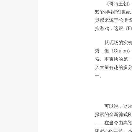
《哥特王朝》
戏”的鼻祖“创世纪
灵感来源于“创世纪
拟游戏，这跟《Fi
从现场的实机
秀，但《Cralo
索、更爽快的第一
入大量有趣的多
一。
可以说，这次P
探索的全新德式R
——在当今由高预算
满野心的尝试，