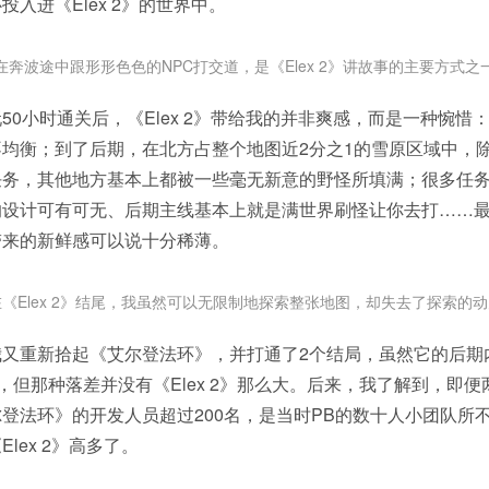
入进《Elex 2》的世界中。
在奔波途中跟形形色色的NPC打交道，是《Elex 2》讲故事的主要方式之
50小时通关后，《Elex 2》带给我的并非爽感，而是一种惋惜
均衡；到了后期，在北方占整个地图近2分之1的雪原区域中，
任务，其他地方基本上都被一些毫无新意的野怪所填满；很多任
设计可有可无、后期主线基本上就是满世界刷怪让你去打……最终，
带来的新鲜感可以说十分稀薄。
在《Elex 2》结尾，我虽然可以无限制地探索整张地图，却失去了探索的动
我又重新拾起《艾尔登法环》，并打通了2个结局，虽然它的后期
出，但那种落差并没有《Elex 2》那么大。后来，我了解到，即
登法环》的开发人员超过200名，是当时PB的数十人小团队所
lex 2》高多了。