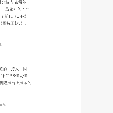
树分枝’艾布雷菲
》，虽然引入了全
前代《Elex》
布《哥特王朝3》、
城
方频道的主持人，因
块“不知PB何去何
在科隆展台上展示的
了告别