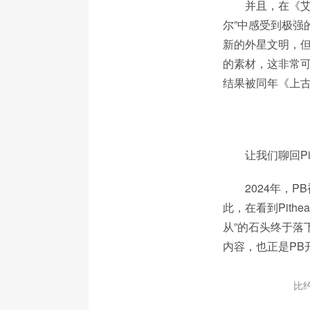
并且，在《艾
尔”中感受到极强
新的外星文明，但
的素材，这非常可
结果被同年《上古
让我们聊回Pit
2024年，P
此，在看到Pith
从”的石头终于落
内容，也正是PB
比约