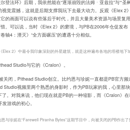
尔登法环》后期，我依然能在“逐渐崩毁的法姆ㆍ亚兹拉”与“‘圣
的视觉震撼，这就是后期支撑我玩下去最大动力。反观《Elex 2
它的画面可以说有些落后于时代，并且大量美术资源与场景复用了
惜。可以说，当时《Elex 2》的窘境，与PB在2006年仓促发
卷轴4：湮灭》“全方面碾压”的遭遇十分相似。
《Elex 2》中最令我印象深刻的外星建筑，就是这种遍布各地的塔楼地下
head Studio与它的《Cralon》。
B被关闭，Pithead Studio创立。比约恩与珍妮一直都是PB官
ead Studio视频里两个熟悉的身影时，作为PB玩家的我，心里那
下了。对我来说，他们现在就是PB的一种缩影，而《Cralon》
开发游戏的初心。
恩与珍妮在“Farewell Piranha Bytes”这期节目中，向被关闭的PB作出