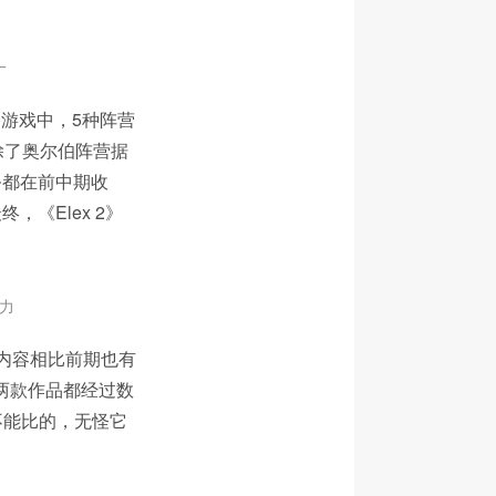
一
：游戏中，5种阵营
除了奥尔伯阵营据
务都在前中期收
《Elex 2》
力
内容相比前期也有
便两款作品都经过数
不能比的，无怪它