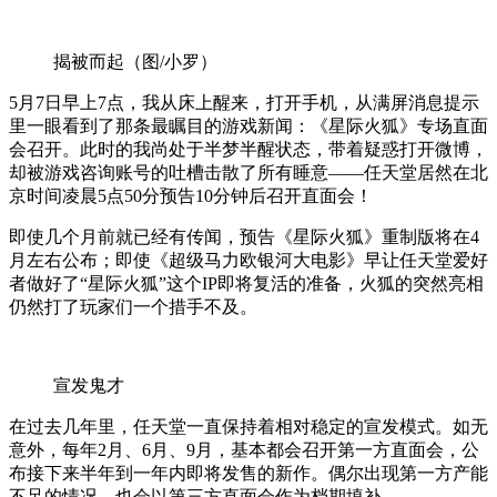
揭被而起（图/小罗）
5月7日早上7点，我从床上醒来，打开手机，从满屏消息提示
里一眼看到了那条最瞩目的游戏新闻：《星际火狐》专场直面
会召开。此时的我尚处于半梦半醒状态，带着疑惑打开微博，
却被游戏咨询账号的吐槽击散了所有睡意——任天堂居然在北
京时间凌晨5点50分预告10分钟后召开直面会！
即使几个月前就已经有传闻，预告《星际火狐》重制版将在4
月左右公布；即使《超级马力欧银河大电影》早让任天堂爱好
者做好了“星际火狐”这个IP即将复活的准备，火狐的突然亮相
仍然打了玩家们一个措手不及。
宣发鬼才
在过去几年里，任天堂一直保持着相对稳定的宣发模式。如无
意外，每年2月、6月、9月，基本都会召开第一方直面会，公
布接下来半年到一年内即将发售的新作。偶尔出现第一方产能
不足的情况，也会以第三方直面会作为档期填补。