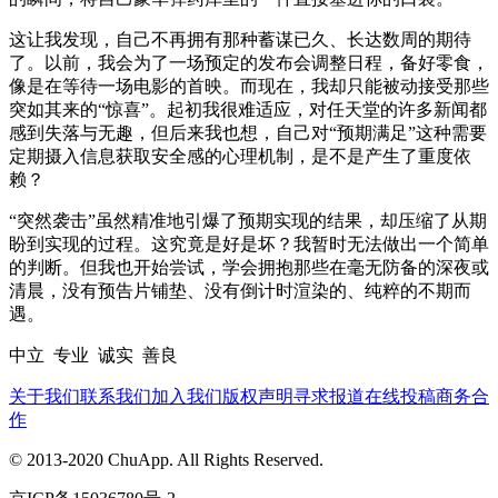
这让我发现，自己不再拥有那种蓄谋已久、长达数周的期待
了。以前，我会为了一场预定的发布会调整日程，备好零食，
像是在等待一场电影的首映。而现在，我却只能被动接受那些
突如其来的“惊喜”。起初我很难适应，对任天堂的许多新闻都
感到失落与无趣，但后来我也想，自己对“预期满足”这种需要
定期摄入信息获取安全感的心理机制，是不是产生了重度依
赖？
“突然袭击”虽然精准地引爆了预期实现的结果，却压缩了从期
盼到实现的过程。这究竟是好是坏？我暂时无法做出一个简单
的判断。但我也开始尝试，学会拥抱那些在毫无防备的深夜或
清晨，没有预告片铺垫、没有倒计时渲染的、纯粹的不期而
遇。
中立 专业 诚实 善良
关于我们
联系我们
加入我们
版权声明
寻求报道
在线投稿
商务合
作
© 2013-2020 ChuApp. All Rights Reserved.