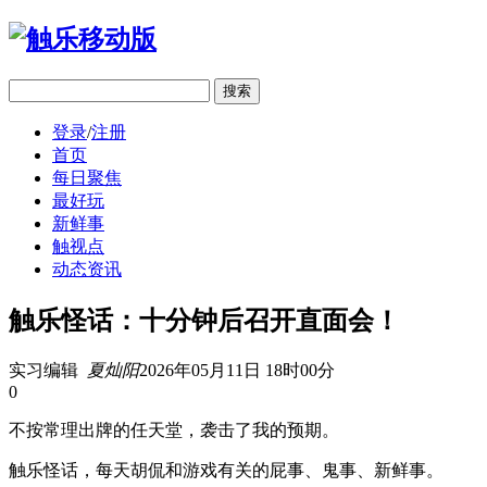
移动版
登录
/
注册
首页
每日聚焦
最好玩
新鲜事
触视点
动态资讯
触乐怪话：十分钟后召开直面会！
实习编辑
夏灿阳
2026年05月11日 18时00分
0
不按常理出牌的任天堂，袭击了我的预期。
触乐怪话，每天胡侃和游戏有关的屁事、鬼事、新鲜事。