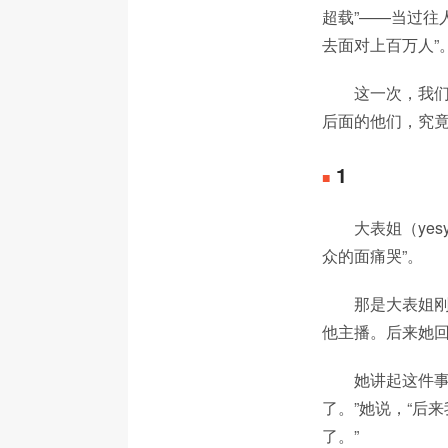
超载”——当过往
去面对上百万人”
这一次，我
后面的他们，究
1
■
大表姐（ye
众的面痛哭”。
那是大表姐
他主播。后来她回
她讲起这件
了。”她说，“后
了。”