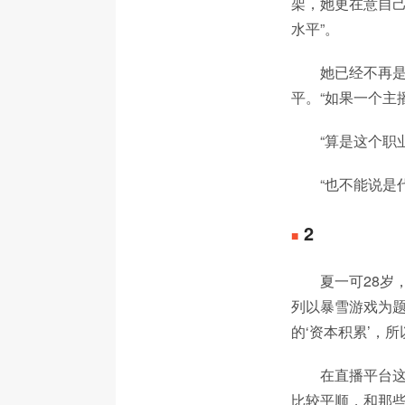
架，她更在意自己
水平”。
她已经不再是
平。“如果一个主
“算是这个职
“也不能说是
2
■
夏一可28岁
列以暴雪游戏为题
的‘资本积累’，
在直播平台
比较平顺，和那