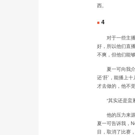
西。
4
■
对于一些主
好，所以他们直
不爽，但他们能
夏一可向我介
还‘肝’，能播上
才去做的，他不觉
“其实还是蛮
他的压力来
夏一可告诉我，N
目，取消了比赛，