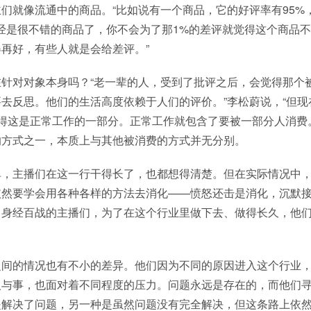
们就像流通中的商品。“比如说有一个商品，它的好评率有95%
经是很不错的商品了，你不会为了那1%的差评就觉得这个商品
再好，有些人就是会给差评。”
在针对对象本身吗？“老一辈的人，受到了批评之后，会觉得那个
去反思。他们的生活高度依赖于人们的评价。”李松蔚说，“但现
得这是正常工作的一部分。正常工作就包含了要被一部分人消费
的方式之一，本质上与其他被消费的方式并无分别。
单，主播们在这一行干得长了，也都想得清楚。但在实际情况中
依然要学会用各种各样的方法去消化——愤怒还击是消化，沉默
。身经百战的主播们，为了在这个行业里做下去、做得长久，他
之间的情况也有不小的差异。他们因为不同的原因进入这个行业
人与事，也面对着不同程度的压力。问题永远是存在的，而他们
是解决了问题，另一种是虽然问题没有完全解决，但这条路上依