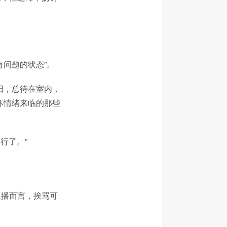
问题的状态”。
阳，总待在室内，
坏情绪来临的那些
行了。”
主播而言，挨骂可