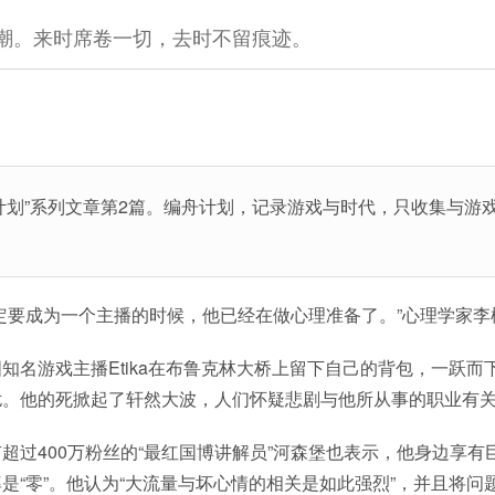
潮。来时席卷一切，去时不留痕迹。
计划”系列文章第2篇。编舟计划，记录游戏与时代，只收集与游
定要成为一个主播的时候，他已经在做心理准备了。”心理学家李
知名游戏主播Etika在布鲁克林大桥上留下自己的背包，一跃而
扰。他的死掀起了轩然大波，人们怀疑悲剧与他所从事的职业有
超过400万粉丝的“最红国博讲解员”河森堡也表示，他身边享有
是“零”。他认为“大流量与坏心情的相关是如此强烈”，并且将问