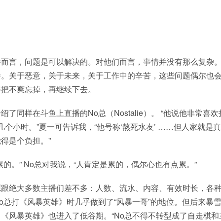
播而言，问题是可以解决的。对他们而言，事情并没有那么复杂
播。关于恶意，关于未来，关于工作中的辛苦，这些问题偶尔也
够把不爽忘掉，再继续下去。
绍了同样在斗鱼上直播的No总（Nostalie）。 “他说他非常喜
十几个小时。”夏一可告诉我，“他号称‘熬死水友’ ……但人家就是
得是个负担。”
累的。” No总对我说，“人肯定是累的，偶尔心也有点累。”
源跟绝大多数主播们差不多：人数、流水、内容、有效时长，各
o总打《风暴英雄》时几乎做到了“风暴一哥”的地位。但后来暴
《风暴英雄》也进入了低谷期。“No总不得不转型成了自走棋和