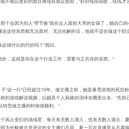
能不能以更好的面目展现在观众面前，“好好练练唱歌，练练才
那个会因为别人“带节奏”就在众人面前大哭的女孩了，她自己的
播连这些东西都无法面对、无法化解的话，他就不适合做这个职业
业必须付出的代价吗？”我问。
代价，这就是你在这个行业工作，需要与之共存的东西。”
，干“这一行”已经超过10年。做主播之前，她是暴雪游戏的死忠
材的游戏解说视频，以颇具个人风格的演绎在圈里出名。“先前
所以转型做主播的时候很顺利。”
这个风云变幻的场域里，每天有无数人涌入，也有无数人退出。
些因为外貌被恣意评论的女主播们不同，夏一可在直播里从不露