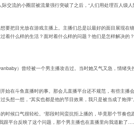
人际交流的小圈层被流量强行突破了之后，“人们用处理百人级人
。
们想要把目光放在游戏主播上。主播们总是以最好的面目展现在
竟过着什么样的生活？面对着什么样的问题？他们是怎样解决的
syanbaby）曾经被一个男主播攻击过。当时她又气又急，情绪失
刚开始在斗鱼直播时的事。那会儿直播平台还不规范，有些主播
过头想一想，“其实也都是他的节目效果，我只是被当成了炮弹”
事的时候口气很轻松。“那段时间蛮抗拒上播的，毕竟那个节奏也
来我跟平台反映了这个问题，那个男主播也在直播里向我道歉了…