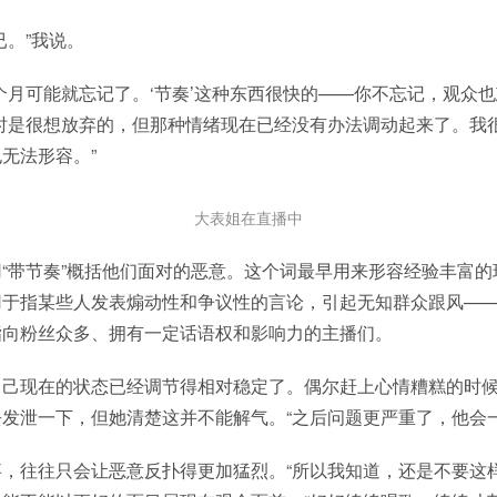
已。”我说。
个月可能就忘记了。‘节奏’这种东西很快的——你不忘记，观众也
时是很想放弃的，但那种情绪现在已经没有办法调动起来了。我
无法形容。”
大表姐在直播中
“带节奏”概括他们面对的恶意。这个词最早用来形容经验丰富
用于指某些人发表煽动性和争议性的言论，引起无知群众跟风—
指向粉丝众多、拥有一定话语权和影响力的主播们。
自己现在的状态已经调节得相对稳定了。偶尔赶上心情糟糕的时
发泄一下，但她清楚这并不能解气。“之后问题更严重了，他会一
，往往只会让恶意反扑得更加猛烈。“所以我知道，还是不要这