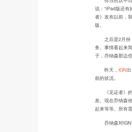
你当然认不出
说：“iPad版
者》发布以前，我
版。
之后是2月份
务。事情看起来简
子，乔纳森那边
昨天，
IGN
出
前的状况。
《见证者》的
差。现在乔纳森
起来等等。所有需
乔纳森对IG