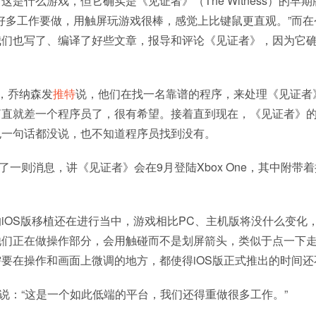
这是什么游戏，但它确实是《见证者》（The Witness）的早
还有好多工作要做，用触屏玩游戏很棒，感觉上比键鼠更直观。”而
们也写了、编译了好些文章，报导和评论《见证者》，因为它确
，乔纳森发
推特
说，他们在找一名靠谱的程序，来处理《见证者》
直就差一个程序员了，很有希望。接着直到现在，《见证者》的
也一句话都没说，也不知道程序员找到没有。
了一则消息，讲《见证者》会在9月登陆Xbox One，其中附带着
iOS版移植还在进行当中，游戏相比PC、主机版将没什么变化
他们正在做操作部分，会用触碰而不是划屏箭头，类似于点一下
要在操作和画面上微调的地方，都使得iOS版正式推出的时间还
N说：“这是一个如此低端的平台，我们还得重做很多工作。”