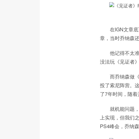
在IGN文章
章，当时乔纳森还
他记得不太准
没法玩《见证者
而乔纳森做《B
投了索尼阵营。
了7年时间，随
就机能问题，
上实现，但我们
PS4峰会，乔纳