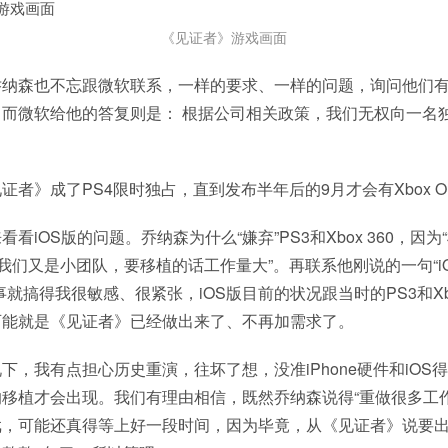
《见证者》游戏画面
乔纳森也不忘跟微软联系，一样的要求、一样的问题，询问他们
而微软给他的答复则是： 根据公司相关政策，我们无权向一名
证者》成了PS4限时独占，直到发布半年后的9月才会有Xbox O
看iOS版的问题。乔纳森为什么“嫌弃”PS3和Xbox 360，因为
“我们又是小团队，要移植的话工作量大”。再联系他刚说的一句“i
就搞得我很敏感、很紧张，iOS版目前的状况跟当时的PS3和Xbo
可能就是《见证者》已经做出来了、不再加需求了。
下，我有点担心历史重演，往坏了想，没准iPhone硬件和iOS
移植才会出现。我们有理由相信，既然乔纳森说得“重做很多工作
，可能还真得等上好一段时间，因为毕竟，从《见证者》说要出