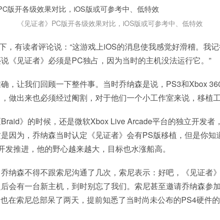
《见证者》PC版开各级效果对比，iOS版或可参考中、低特效
底下，有读者评论说：“这游戏上iOS的消息使我感觉好滑稽。我
说《见证者》必须是PC独占，因为当时的主机没法运行它。”
确，让我们回顾一下整件事。当时乔纳森是说，PS3和Xbox 3
》，做出来也必须经过阉割，对于他们一个小工作室来说，移植
raid》的时候，还是微软Xbox Live Arcade平台的独立开
这是因为，乔纳森当时认定《见证者》会有PS版移植，但是你知
着开发推进，他的野心越来越大，目标也水涨船高。
乔纳森不得不跟索尼沟通了几次，索尼表示：好吧，《见证者》
之后会有一台新主机，到时别忘了我们。索尼甚至邀请乔纳森参
森也在索尼总部呆了两天，提前知悉了当时尚未公布的PS4硬件